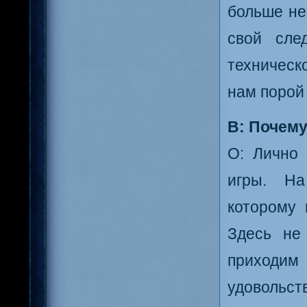
больше не
свой сле
техническ
нам порой
В: Почему
О: Лично 
игры. На
которому 
Здесь не
приходим 
удовольс