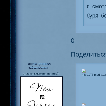
я смот
буря, б
0
Поделитьс
инфекционное
заболевание
знаете, как меня лечить?