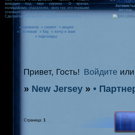
живущих под звук сирены. О врачах,
Активист
полицейских, спасателях - всех тех, кто первыми
месяца
откликается на зов о помощи.
Сделайте свой выбор - и добро пожаловать!
» правила
» сюжет
» акции
» гостевая
» faq
» хочу к вам
» партнеры
Привет, Гость!
Войдите
ил
»
New Jersey
»
• Партне
Страница:
1