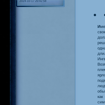
2024-10-17 20:42:58
● 
И
ме
сво
дол
реш
одн
дли
Инг
Воз
пле
ярл
под
люд
обы
как
„
сим