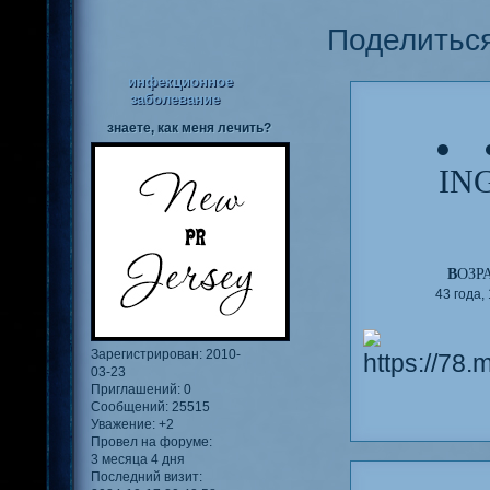
Поделитьс
инфекционное
заболевание
знаете, как меня лечить?
● 
IN
В
ОЗР
43 года, 
Зарегистрирован
: 2010-
03-23
Приглашений:
0
Сообщений:
25515
Уважение:
+2
Провел на форуме:
3 месяца 4 дня
Последний визит: