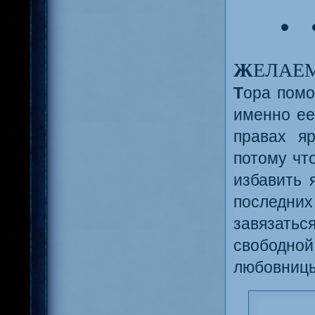
● 
Ж
ЕЛАЕ
Т
ора помо
именно ее
правах я
потому чт
избавить 
последни
завязать
свободной
любовницы 