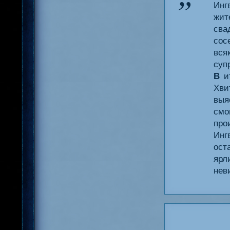
Инг
жит
сва
сос
вся
суп
В
ит
Хви
выя
смо
про
Инг
ост
ярл
нев