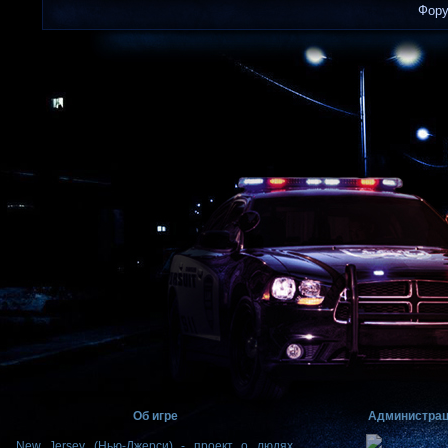
Фор
Об игре
Администра
New Jersey (Нью-Джерси) - проект о людях,