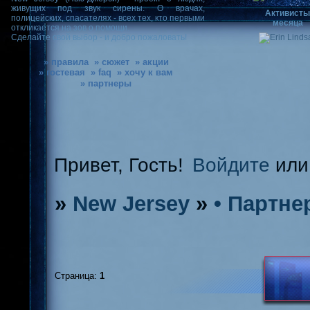
живущих под звук сирены. О врачах,
Активист
полицейских, спасателях - всех тех, кто первыми
месяца
откликается на зов о помощи.
Сделайте свой выбор - и добро пожаловать!
» правила
» сюжет
» акции
» гостевая
» faq
» хочу к вам
» партнеры
Привет, Гость!
Войдите
ил
»
New Jersey
»
• Партне
Страница:
1