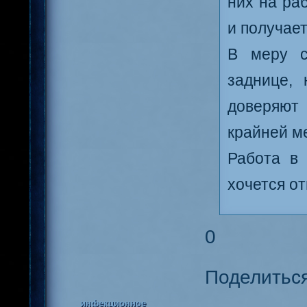
них на ра
и получает
В меру с
заднице,
доверяют 
крайней м
Работа в 
хочется от
0
Поделитьс
инфекционное