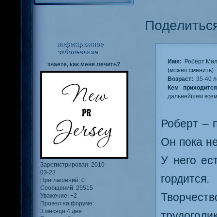
Поделитьс
инфекционное
заболевание
Имя:
Роберт Ми
знаете, как меня лечить?
(можно сменить)
Возраст:
35-40 л
Кем приходится
дальнейшем все
Роберт – 
Он пока не
У него ес
Зарегистрирован
: 2010-
03-23
гордится.
Приглашений:
0
Сообщений:
25515
Творчест
Уважение:
+2
Провел на форуме:
3 месяца 4 дня
трудоголи