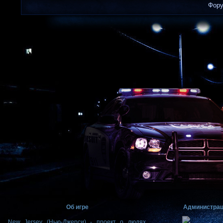
Фор
Об игре
Администра
New Jersey (Нью-Джерси) - проект о людях,