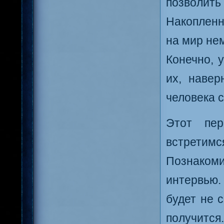
позволить
Накопленн
на мир не
Конечно, 
их, навер
человека с
Этот пе
встретим
Познаком
интервью.
будет не 
получится