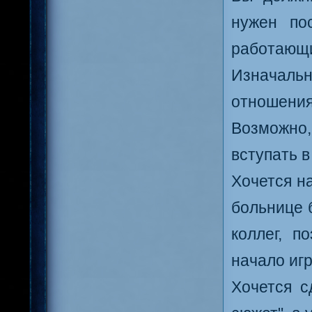
нужен по
работающи
Изначаль
отношени
Возможно
вступать в
Хочется на
больнице 
коллег, п
начало иг
Хочется с