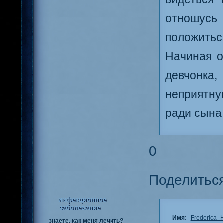
отношусь
положиться
Начиная о
девчонка,
неприятну
ради сына.
0
Поделитьс
инфекционное
заболевание
Имя:
Frederica 
знаете, как меня лечить?