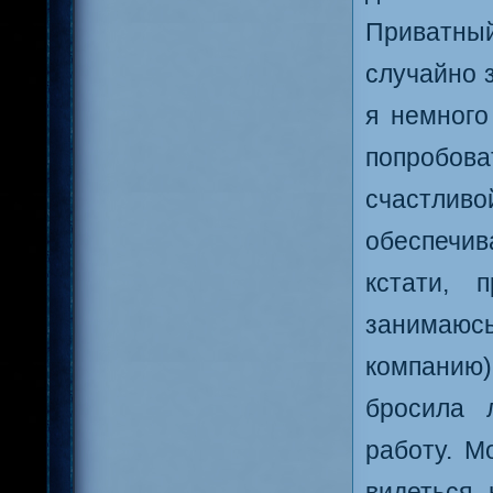
Приватный
случайно з
я немного
попробов
счастливо
обеспечив
кстати, 
занимаюс
компанию
бросила 
работу. М
видеться