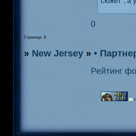
сюжет", а
0
Страница:
1
»
New Jersey
»
• Партне
Рейтинг ф