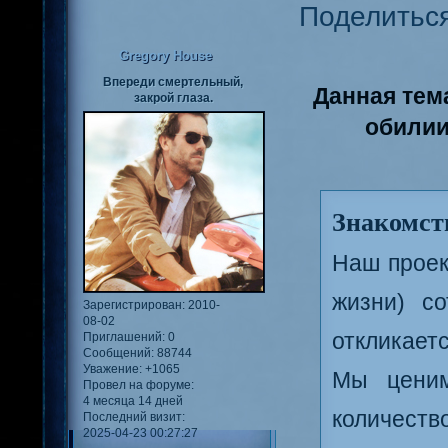
Поделитьс
Gregory House
Впереди смертельный,
Данная тем
закрой глаза.
обилии
Знакомств
Наш проек
жизни) со
Зарегистрирован
: 2010-
08-02
откликаетс
Приглашений:
0
Сообщений:
88744
Уважение:
+1065
Мы ценим
Провел на форуме:
4 месяца 14 дней
количеств
Последний визит:
2025-04-23 00:27:27