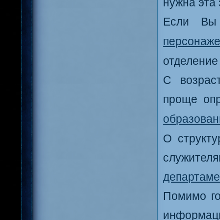
нужна эта 
Если Вы 
персонаж
отделение
С возрас
проще оп
образован
О структу
служител
департаме
Помимо го
информаци