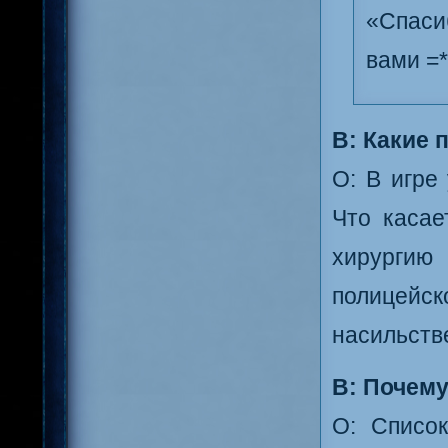
«Спаси
вами =*
В: Какие 
О: В игре
Что касае
хирурги
полицейск
насильств
В: Почему
О: Список