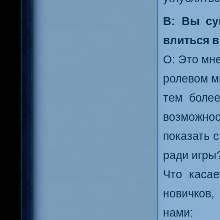
В: Вы су
влиться в
О: Это мн
ролевом ми
тем более
возможнос
показать 
ради игры?
Что касае
новичков
нами: