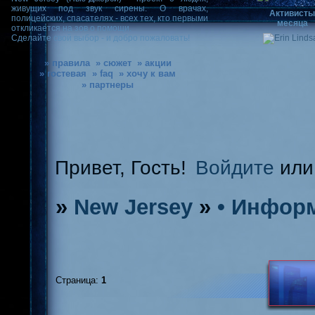
живущих под звук сирены. О врачах,
Активист
полицейских, спасателях - всех тех, кто первыми
месяца
откликается на зов о помощи.
Сделайте свой выбор - и добро пожаловать!
» правила
» сюжет
» акции
» гостевая
» faq
» хочу к вам
» партнеры
Привет, Гость!
Войдите
ил
»
New Jersey
»
• Инфор
Страница:
1