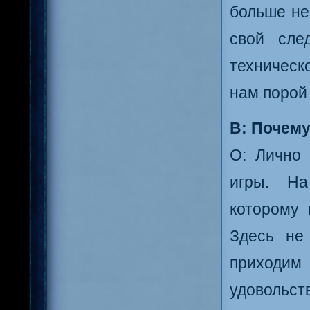
больше не
свой сле
техническ
нам порой
В: Почему
О: Лично 
игры. На
которому 
Здесь не
приходим 
удовольс