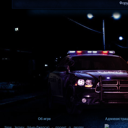
Фор
Об игре
Администра
New Jersey (Нью-Джерси) - проект о людях,