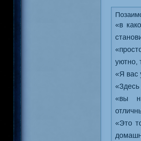
Позаимс
«в как
станов
«просто
уютно, 
«Я вас 
«Здесь
«вы н
отличны
«Это то
домашн