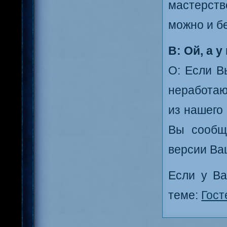
мастерст
можно и бе
В: Ой, а 
О: Если В
неработаю
из нашего
Вы сообщ
версии Ва
Если у Ва
теме:
Гост