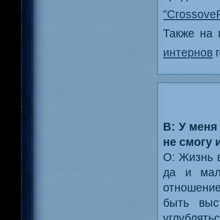
"Crossove
Также на 
интернов
г
В: У меня
не смогу 
О: Жизнь 
да и мал
отношение
быть выс
углублятьс