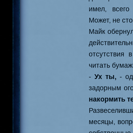
имел, всего
Может, не ст
Майк обернул
действитель
отсутствия 
читать бумаж
-
Ух ты,
- од
задорным ого
накормить т
Развеселивши
месяцы, вопр