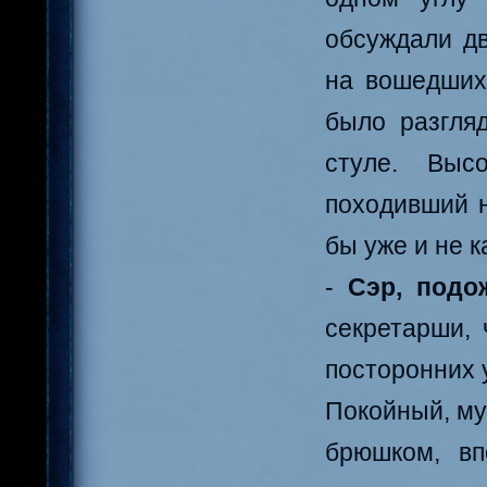
обсуждали дв
на вошедших
было разгляд
стуле. Выс
походивший н
бы уже и не к
-
Сэр, подо
секретарши, 
посторонних 
Покойный, му
брюшком, вп