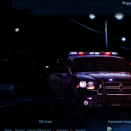
Фор
Об игре
Администра
New Jersey (Нью-Джерси) - проект о людях,