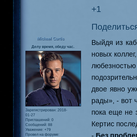
+1
Поделитьс
Michael Curtis
Выйдя из каб
Делу время, обеду час.
новых коллег,
любезност
подозрительн
двое явно уж
рады», - вот 
Зарегистрирован
: 2018-
пока еще не 
01-27
Приглашений:
0
Кертис после
Сообщений:
88
Уважение:
+79
-
Без пробле
Провел на форуме: