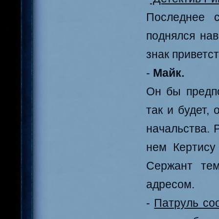
Последнее 
поднялся нав
знак приветст
-
Майк.
Он бы предпо
так и будет,
начальства. Р
нем Кертису
Сержант тем
адресом.
-
Патруль со