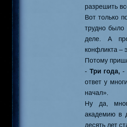
разрешить вс
Вот только п
трудно было 
деле. А пр
конфликта – 
Потому пришл
-
Три года,
- 
ответ у мног
начал».
Ну да, мног
академию в д
десять лет ст