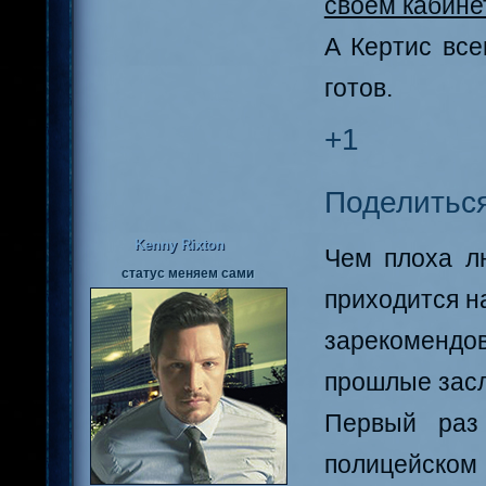
своем кабинет
А Кертис все
готов.
+1
Поделитьс
Kenny Rixton
Чем плоха лю
статус меняем сами
приходится н
зарекомендо
прошлые засл
Первый раз
полицейском 