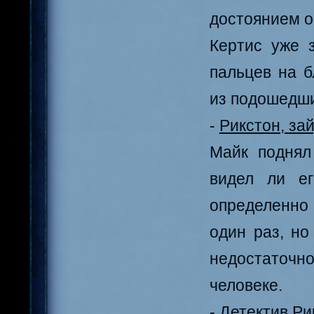
достоянием о
Кертис уже з
пальцев на б
из подошедши
-
Рикстон, зай
Майк поднял
видел ли ег
определенно 
один раз, н
недостаточн
человеке.
-
Детектив Рик