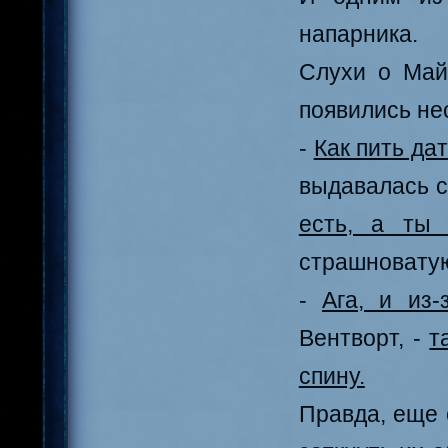
напарника.
Слухи о Майк
появились не
-
Как пить дат
выдавалась с
есть, а ты 
страшноватую
-
Ага, и из-
Вентворт, -
т
спину.
Правда, еще 