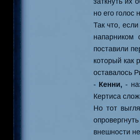
заткнуть их 
но его голос 
Так что, если
напарником 
поставили пе
который как р
оставалось Ри
-
Кенни,
- н
Кертиса слож
Но тот выгл
опровергнут
внешности не