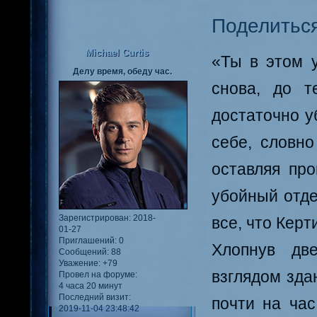
Поделитьс
Michael Curtis
«Ты в этом у
Делу время, обеду час.
снова, до т
достаточно у
себе, словно
оставляя пр
убойный отде
Зарегистрирован
: 2018-
все, что Керт
01-27
Приглашений:
0
Хлопнув дв
Сообщений:
88
Уважение:
+79
взглядом зда
Провел на форуме:
4 часа 20 минут
Последний визит:
почти на ча
2019-11-04 23:48:42