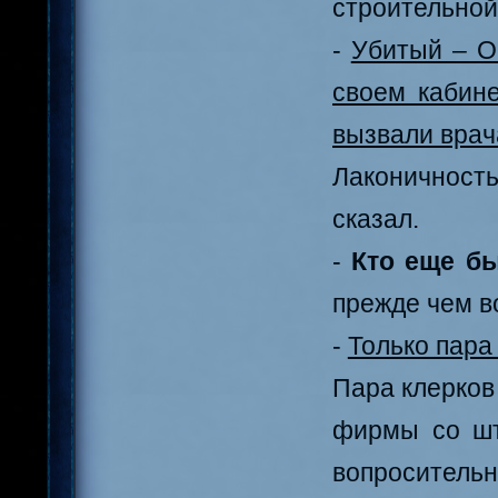
строительной
-
Убитый – Ос
своем кабин
вызвали врач
Лаконичность
сказал.
-
Кто еще б
прежде чем в
-
Только пара 
Пара клерков
фирмы со шт
вопроситель