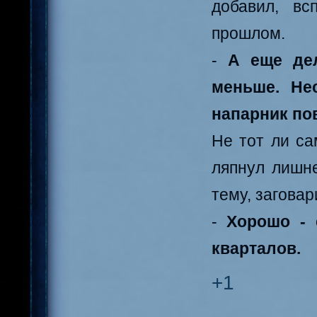
добавил, вс
прошлом.
-
А еще дел
меньше. Не
напарник по
Не тот ли са
ляпнул лишне
тему, загова
-
Хорошо - е
кварталов.
+1