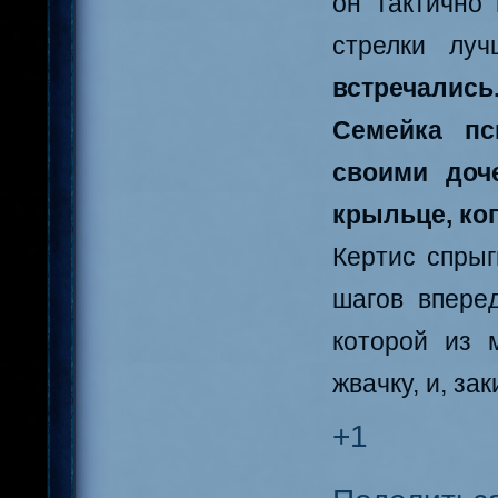
он тактично
стрелки лу
встречались
Семейка пс
своими доч
крыльце, ког
Кертис спрыг
шагов вперед
которой из 
жвачку, и, за
+1