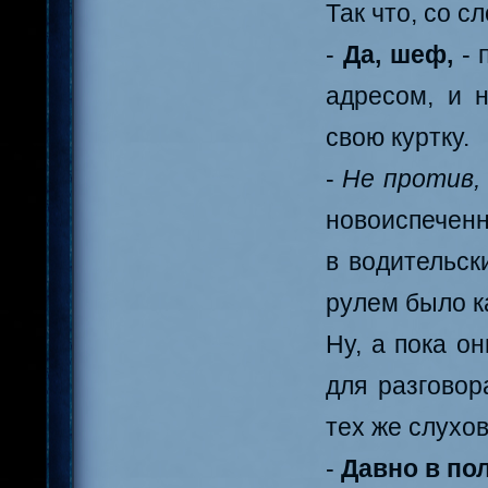
Так что, со с
-
Да, шеф,
- 
адресом, и н
свою куртку.
-
Не против,
новоиспеченн
в водительск
рулем было к
Ну, а пока о
для разговор
тех же слухов
-
Давно в по