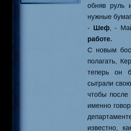
обняв руль 
нужные бумаг
-
Шеф
, - Ма
работе.
С новым бос
полагать, Ке
теперь он б
сыграли свою
чтобы после 
именно говор
департамен
известно, к