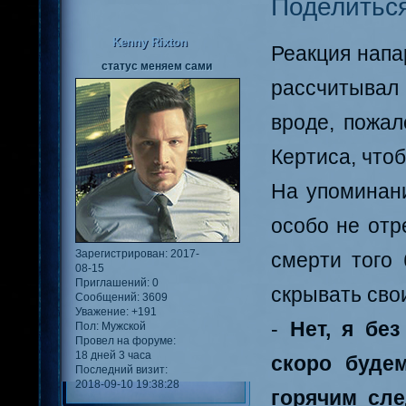
Поделитьс
Kenny Rixton
Реакция напа
статус меняем сами
рассчитывал 
вроде, пожал
Кертиса, чтоб
На упоминани
особо не отр
Зарегистрирован
: 2017-
смерти того
08-15
Приглашений:
0
скрывать свои
Сообщений:
3609
Уважение:
+191
-
Нет, я бе
Пол:
Мужской
Провел на форуме:
18 дней 3 часа
скоро будем
Последний визит:
2018-09-10 19:38:28
горячим сл