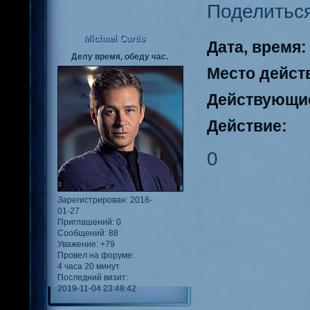
Поделитьс
Michael Curtis
Дата, время:
Делу время, обеду час.
Место дейст
Действующие
Действие:
0
Зарегистрирован
: 2018-
01-27
Приглашений:
0
Сообщений:
88
Уважение:
+79
Провел на форуме:
4 часа 20 минут
Последний визит:
2019-11-04 23:48:42