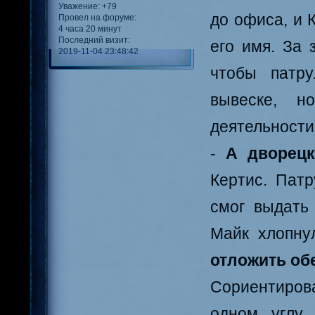
Уважение:
+79
до офиса, и 
Провел на форуме:
4 часа 20 минут
Последний визит:
его имя. За 
2019-11-04 23:48:42
чтобы патру
вывеске, н
деятельности,
-
А дворецк
Кертис. Пат
смог выдать 
Майк хлопнул
отложить об
Сориентирова
одном углу 