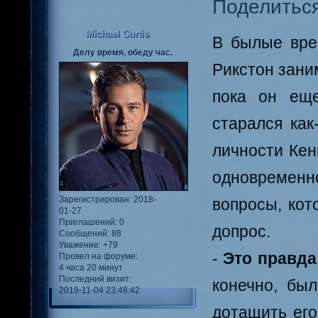
Поделитьс
Michael Curtis
В былые вре
Делу время, обеду час.
Рикстон зани
пока он еще
старался как
личности Кен
одновременно
Зарегистрирован
: 2018-
вопросы, кот
01-27
Приглашений:
0
допрос.
Сообщений:
88
Уважение:
+79
-
Это правда
Провел на форуме:
4 часа 20 минут
Последний визит:
конечно, бы
2019-11-04 23:48:42
дотащить его