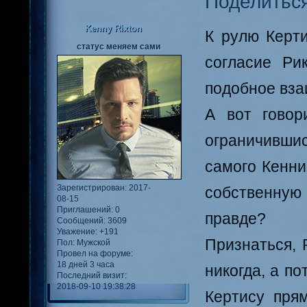
Поделитьс
Kenny Rixton
К рулю Керти
статус меняем сами
согласие Ри
подобное вза
А вот говор
ограничившис
самого Кенни
Зарегистрирован
: 2017-
собственную 
08-15
Приглашений:
0
правде?
Сообщений:
3609
Уважение:
+191
Признаться, 
Пол:
Мужской
Провел на форуме:
18 дней 3 часа
никогда, а п
Последний визит:
2018-09-10 19:38:28
Кертису пря