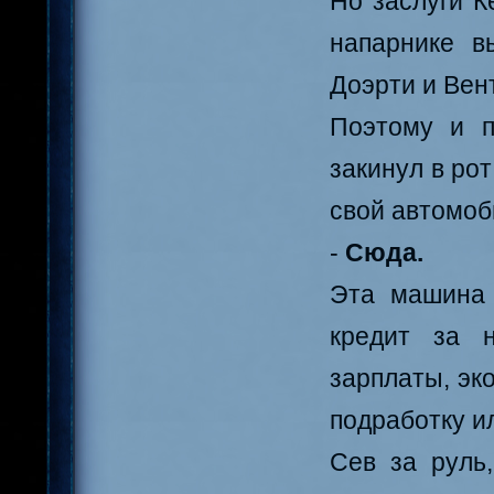
Но заслуги К
напарнике в
Доэрти и Вен
Поэтому и п
закинул в рот
свой автомоб
-
Сюда.
Эта машина 
кредит за 
зарплаты, эк
подработку ил
Сев за руль,