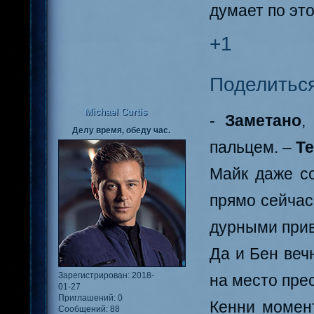
думает по это
+1
Поделитьс
Michael Curtis
-
Заметано
,
Делу время, обеду час.
пальцем. –
Те
Майк даже со
прямо сейчас
дурными привы
Да и Бен веч
Зарегистрирован
: 2018-
на место пре
01-27
Приглашений:
0
Кенни момент
Сообщений:
88