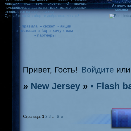
живущих под звук сирены. О врачах,
Активист
полицейских, спасателях - всех тех, кто первыми
месяца
откликается на зов о помощи.
Сделайте свой выбор - и добро пожаловать!
» правила
» сюжет
» акции
» гостевая
» faq
» хочу к вам
» партнеры
Привет, Гость!
Войдите
ил
»
New Jersey
»
• Flash b
Страница:
1
2
3
…
6
»