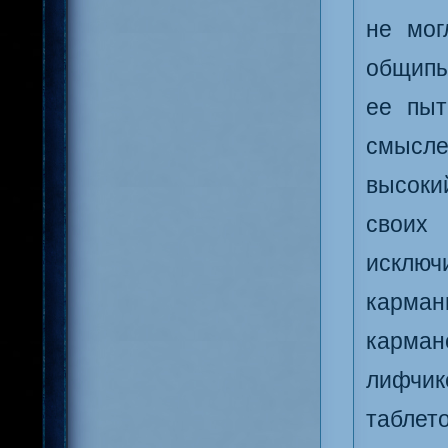
не мог
общипы
ее пыт
смысле
высоки
своих 
исключ
карман
карма
лифчик
таблето