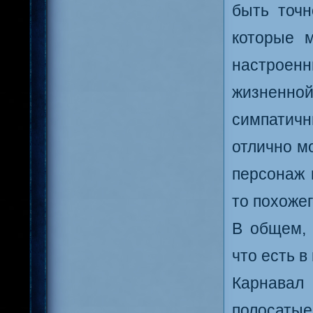
быть точн
которые м
настроен
жизненно
симпатич
отлично м
персонаж 
то похожег
В общем, 
что есть в
Карнавал
полосатые