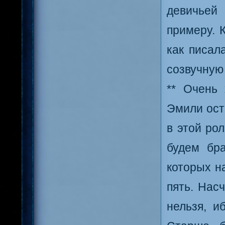
девичьей
примеру. 
как писал
созвучную
** Очень
Эмили ост
в этой рол
будем бра
которых н
пять. Нас
нельзя, и