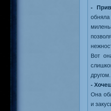
- Прив
обняла
милень
позвол
нежнос
Вот он
слишко
другом.
- Хоче
Она об
и закус