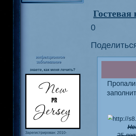
Гостевая 
0
Поделитьс
инфекционное
заболевание
знаете, как меня лечить?
Пропали
заполни
Не
Зарегистрирован
: 2010-
25 ле