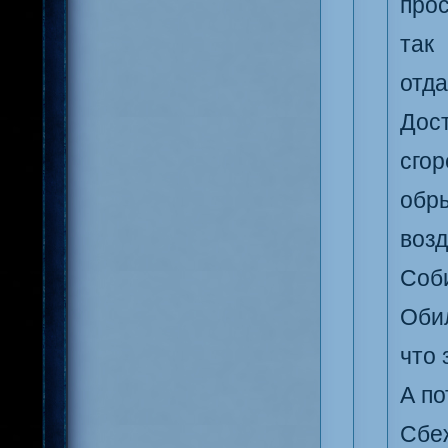
прос
так
отд
Дос
сгор
обр
воз
Соб
Оби
что 
А по
Сбе