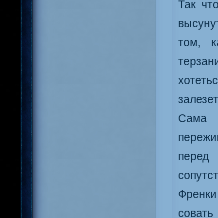
Так чт
высуну
том, 
терзан
хотеть
залезет
Сама 
пережив
перед
сопутс
Френки
совать