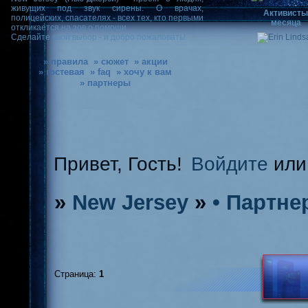
живущих под звук сирены. О врачах,
Активист
полицейских, спасателях - всех тех, кто первыми
месяца
откликается на зов о помощи.
Сделайте свой выбор - и добро пожаловать!
» правила
» сюжет
» акции
» гостевая
» faq
» хочу к вам
» партнеры
Привет, Гость!
Войдите
ил
»
New Jersey
»
• Партне
Страница:
1