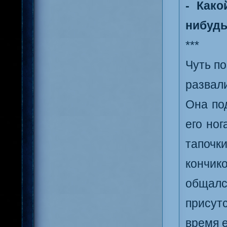
- Как
нибудь
***
Чуть по
развали
Она по
его но
тапоч
кончико
общал
присут
время е