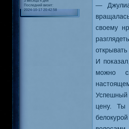
3 месяца 4 дня
— Джулиа
Последний визит:
2024-10-17 20:42:58
вращалась
своему нр
разглядет
открывать 
И показал
можно с
настоящему
Успешный 
цену. Ты
белокурой
волосами,