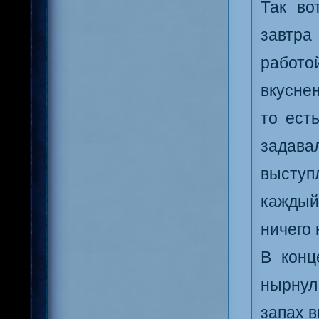
Так во
завтр
работ
вкуснен
то ест
задава
выступ
каждый
ничего 
В конц
нырнул
запах 