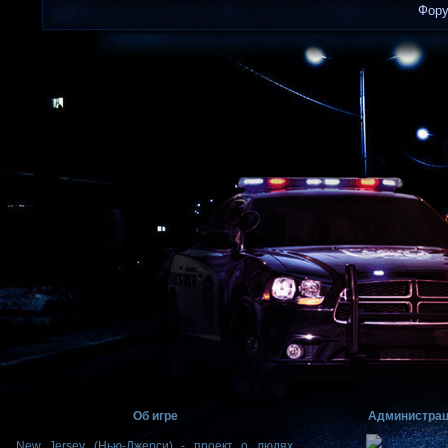
Фор
Об игре
Администра
New Jersey (Нью-Джерси) - проект о людях,