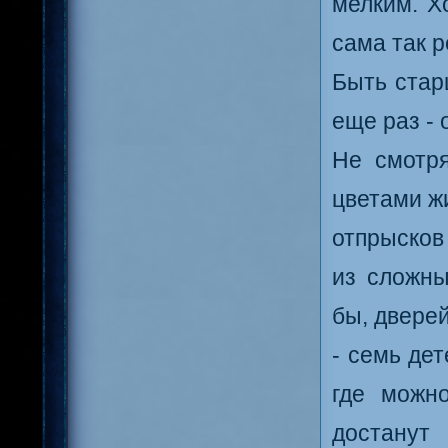
мелким. Х
сама так 
Быть стар
еще раз - 
Не смотря
цветами ж
отпрысков
из сложны
бы, двере
- семь дет
где можн
достану