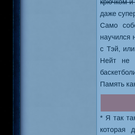
крючком и
даже супе
Само соб
научился 
с Тэй, ил
Нейт не 
баскетбо
Память как
* Я так т
которая 