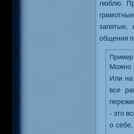
люблю. Пр
грамотны
запятые,
общения п
Пример
Можно 
Или на
все ра
пережи
- это в
о себе,