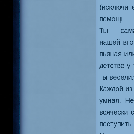
(исключит
помощь.
Ты - сам
нашей вто
пьяная ил
детстве у
ты весели
Каждой из
умная. Не
всячески 
поступит