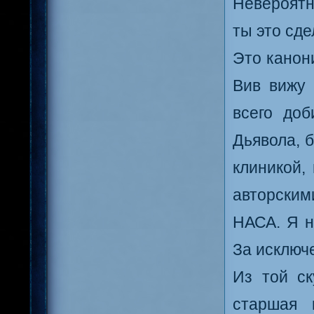
Невероятн
ты это сде
Это канон
Вив вижу 
всего до
Дьявола, 
клиникой,
авторским
НАСА. Я н
За исключ
Из той ск
старшая 