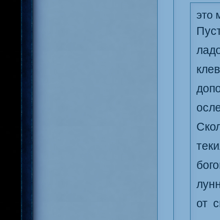
это 
Пуст
ладо
кле
доп
осл
Ско
тек
бого
лунн
от с