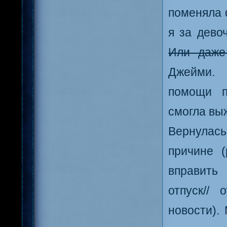
поменяла 
я за дево
Или даже
Джейми. 
помощи п
смогла вы
Вернулась
причине (
вправить 
отпуск// 
новости).