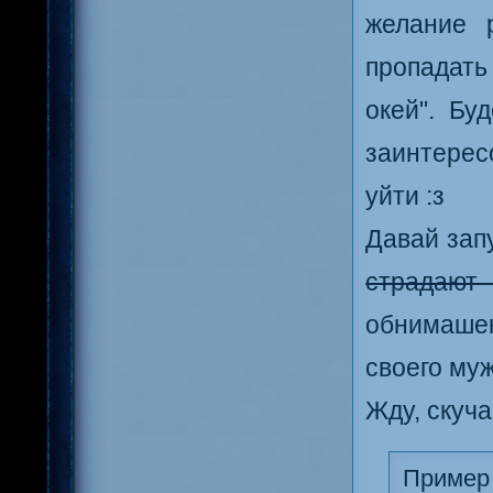
желание 
пропадать
окей". Бу
заинтерес
уйти :з
Давай зап
страдают
обнимаше
своего муж
Жду, скуч
Пример