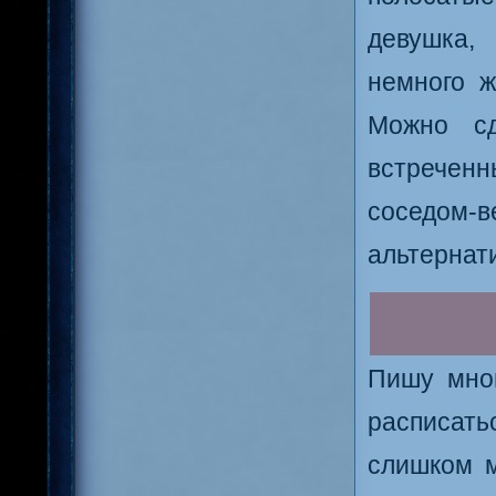
девушка,
немного ж
Можно сд
встречен
соседом
альтернати
Пишу мног
расписать
слишком м