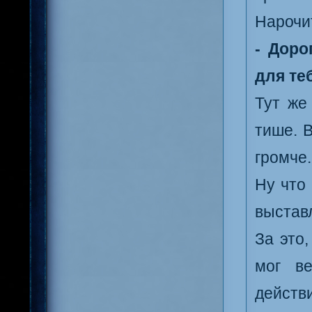
Нарочит
- Доро
для те
Тут же
тише. 
громче.
Ну что
выстав
За это,
мог ве
действ