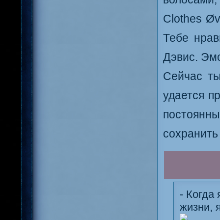
Clothes Øv
Тебе нрав
Дэвис. Эмо
Сейчас ты
удается п
постоян
сохранить
- Когда
жизни, 