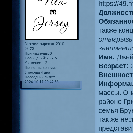
Должност
Обязанно
также кон
отыгрыват
Зарегистрирован
: 2010-
занимает
03-23
Приглашений:
0
Имя:
Джейн
Сообщений:
25515
Уважение:
+2
Возраст:
2
Провел на форуме:
3 месяца 4 дня
Внешност
Последний визит:
2024-10-17 20:42:58
Информац
массы. Он
районе Гр
семья Бру
так же нес
представи