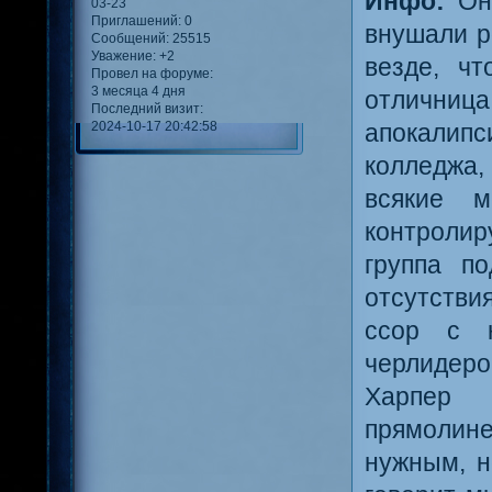
Инфо:
Она
03-23
Приглашений:
0
внушали р
Сообщений:
25515
Уважение:
+2
везде, чт
Провел на форуме:
3 месяца 4 дня
отлични
Последний визит:
2024-10-17 20:42:58
апокалип
колледжа,
всякие м
контролир
группа п
отсутстви
ссор с 
черлидеро
Харпер 
прямолиней
нужным, н