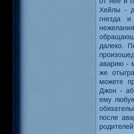
от нее и 
Хейлы - д
гнезда и
нежелан
обращающи
далеко. 
произоше
аварию - 
же отыгр
можете пр
Джон - аб
ему любую
обязатель
после ава
родителей