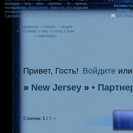
живущих под звук сирены. О врачах,
Активист
полицейских, спасателях - всех тех, кто первыми
месяца
откликается на зов о помощи.
Сделайте свой выбор - и добро пожаловать!
» правила
» сюжет
» акции
» гостевая
» faq
» хочу к вам
» партнеры
Привет, Гость!
Войдите
ил
»
New Jersey
»
• Партне
Страница:
1
2
3
»