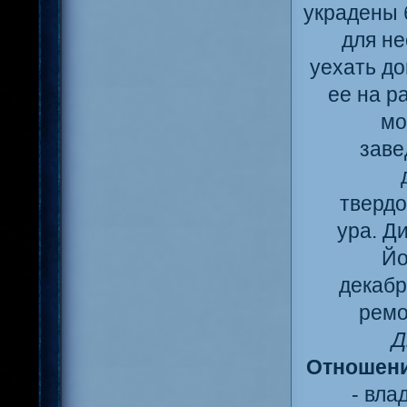
украдены 
для не
уехать до
ее на р
мо
заве
твердо
ура. Д
Йо
декабр
ремо
Д
Отношени
- вла