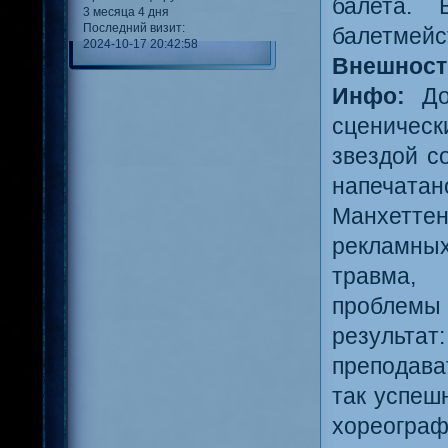
балета. 
3 месяца 4 дня
Последний визит:
балетмейс
2024-10-17 20:42:58
Внешност
Инфо:
Д
сценичес
звездой с
напечат
Манхетте
рекламны
травма, 
проблемы
результат
преподава
так успеш
хореограф