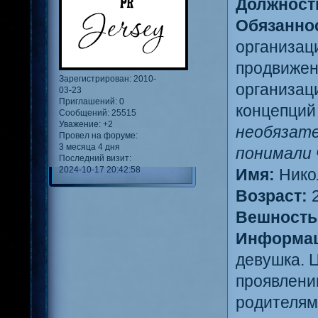
Должност
Обязанно
организаци
продвижен
Зарегистрирован
: 2010-
организац
03-23
Приглашений:
0
концепций 
Сообщений:
25515
Уважение:
+2
необязате
Провел на форуме:
3 месяца 4 дня
понимали 
Последний визит:
2024-10-17 20:42:58
Имя:
Никол
Возраст:
2
Вешность
Информац
девушка. 
проявлени
родителями