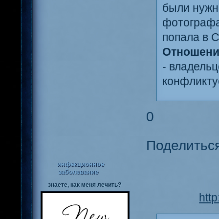
были нужн
фотографа
попала в С
Отношени
- владель
конфликту
0
Поделитьс
инфекционное
заболевание
знаете, как меня лечить?
htt