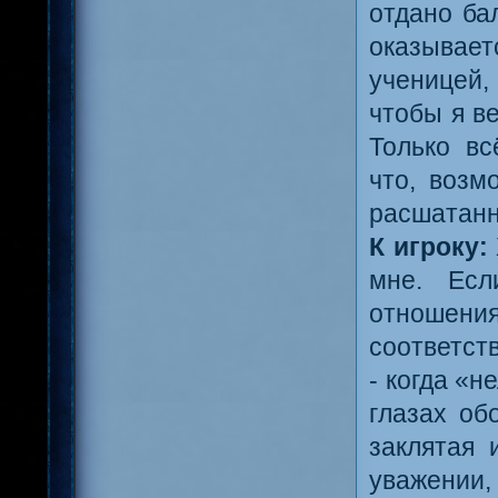
отдано бал
оказывает
ученицей,
чтобы я в
Только вс
что, возм
расшатанн
К игроку:
мне. Ес
отношени
соответств
- когда «н
глазах об
заклятая 
уважении,