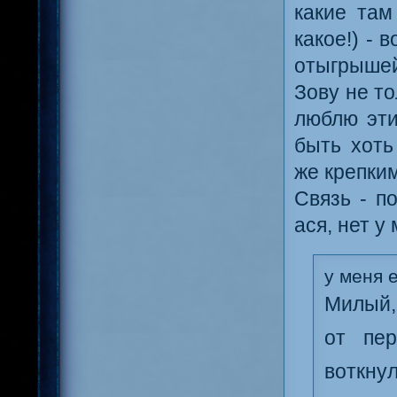
какие там
какое!) -
отыгрыше
Зову не то
люблю эти
быть хоть
же крепки
Связь - п
ася, нет у
у меня 
Милый,
от пе
воткну