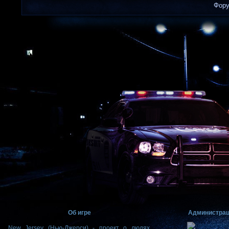
Фор
Об игре
Администра
New Jersey (Нью-Джерси) - проект о людях,