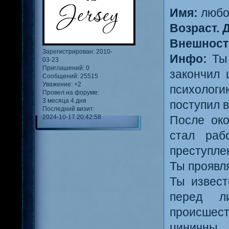
Имя:
любо
Возраст. 
Внешност
Зарегистрирован
: 2010-
Инфо:
Ты 
03-23
Приглашений:
0
закончил 
Сообщений:
25515
Уважение:
+2
психологи
Провел на форуме:
3 месяца 4 дня
поступил 
Последний визит:
2024-10-17 20:42:58
После ок
стал раб
преступле
Ты проявл
Ты извес
перед л
происшес
циничны.