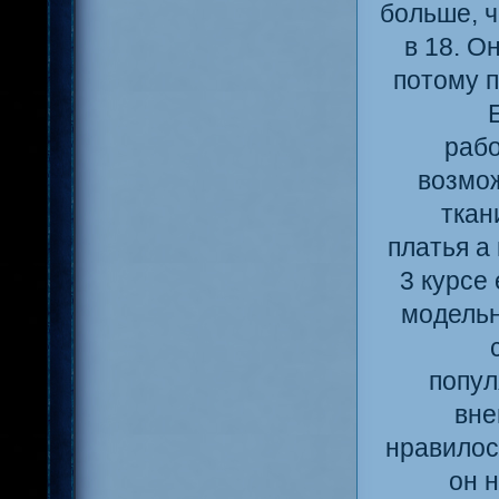
больше, ч
в 18. О
потому п
рабо
возмож
ткан
платья а
3 курсе
модельн
попул
вне
нравилос
он 