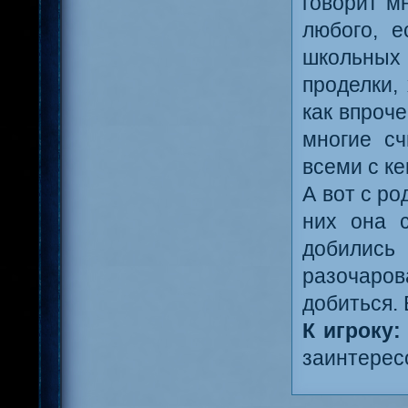
говорит м
любого, е
школьных 
проделки,
как впроче
многие сч
всеми с ке
А вот с р
них она с
добились
разочаров
добиться. 
К игроку:
заинтересо