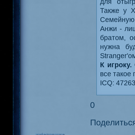
для отыг
Также у Х
Семейную 
Анжи - ли
братом, о
нужна бу
Stranger'о
К игроку.
все такое 
ICQ: 4726
0
Поделитьс
инфекционное