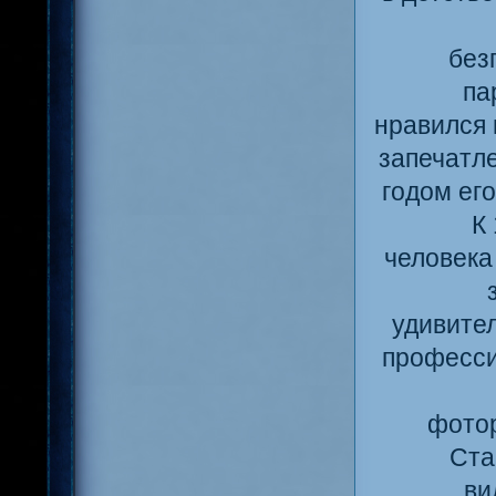
без
па
нравился 
запечатле
годом ег
К
человека
удивите
професси
фотор
Ста
ви