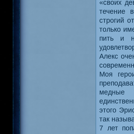
«своих де
течение 
строгий о
только им
пить и н
удовлетво
Алекс оче
современн
Моя геро
преподават
медные 
единствен
этого Эри
так назыв
7 лет поп