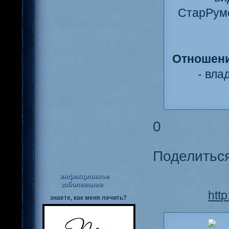
СтарРуме
Отношени
- вла
0
Поделитьс
инфекционное
заболевание
htt
знаете, как меня лечить?