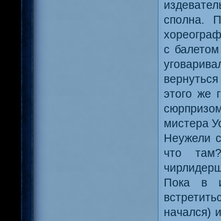
издевател
сполна. 
хореограф
с балетом
уговарив
вернуться
этого же 
сюрпризо
мистера У
Неужели с
что там?
чирлидерш
Пока в и
встретить
начался) 