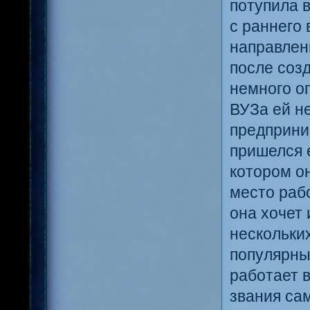
потупила 
с раннего
направлен
после созд
немного о
ВУЗа ей н
предприни
пришелся 
котором о
место раб
она хочет
нескольки
популярны
работает в
звания сам