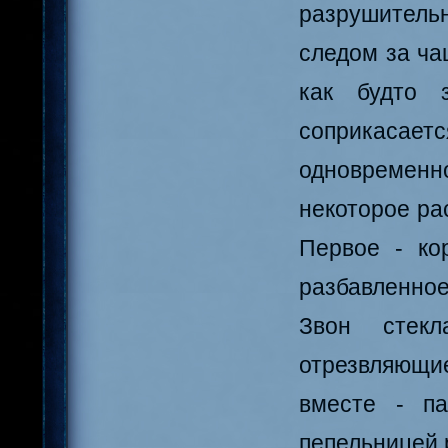
разрушительн
следом за ча
как будто 
соприкасает
одновремен
некоторое ра
Первое - ко
разбавленное
Звон стекл
отрезвляющие
вместе - па
пепельницей 