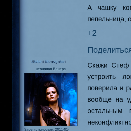
А чашку ко
пепельница, о
+2
Поделитьс
Stefani Monogotari
Скажи Стеф 
неоновая Венера
устроить л
поверила и р
вообще на у
остальным п
неконфликтной
Зарегистрирован
: 2011-01-