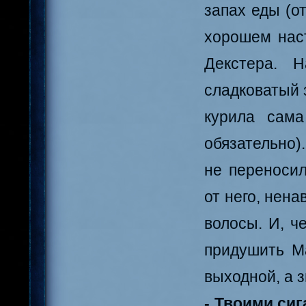
запах еды (от
хорошем нас
Декстера. Н
сладковатый 
курила сам
обязательно)
не переносил
от него, нена
волосы. И, ч
придушить Ма
выходной, а з
- Твоими сиг