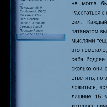
не могла бы
08
Приглашений:
0
Расстаться с
Сообщений:
15102
Уважение:
+249
Пол:
Женский
сил. Кажды
Провел на форуме:
2 месяца 9 дней
патанатом вы
Последний визит:
2018-07-07 13:19:45
мыслями "еще
это помогало
себя бодрее.
сколько они 
ответить, но 
ложиться, ес
лишние 15 м
хотелось нич