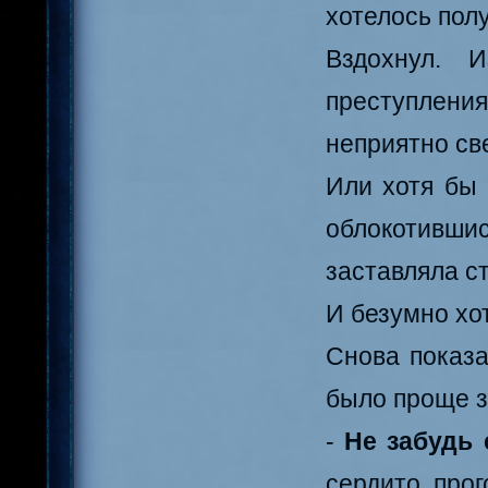
хотелось пол
Вздохнул. 
преступлени
неприятно св
Или хотя бы 
облокотившис
заставляла с
И безумно хот
Снова показа
было проще з
-
Не забудь 
сердито прог