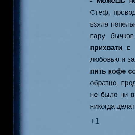
- Можешь н
Стеф, провод
взяла пепель
пару бычко
прихвати с
любовью и за
пить кофе со
обратно, про
не было ни в
никогда делат
+1