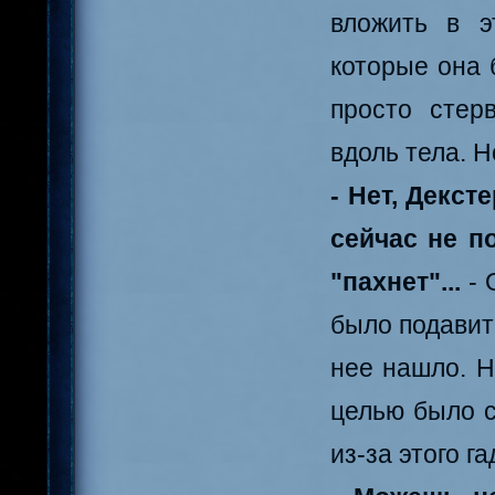
вложить в э
которые она 
просто стер
вдоль тела. Н
- Нет, Декст
сейчас не п
"пахнет"...
- 
было подавит
нее нашло. Н
целью было с
из-за этого га