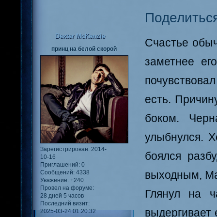
Поделитьс
Dexter McKenzie
Счастье обыч
принц на белой скорой
заметнее ег
почувствовал
есть. Причину
боком. Черн
улыбнулся. Х
Зарегистрирован
: 2014-
боялся разбу
10-16
Приглашений:
0
выходным, Ма
Сообщений:
4338
Уважение:
+240
Провел на форуме:
Глянул на ч
28 дней 5 часов
Последний визит:
выдергивает е
2025-03-24 01:20:32