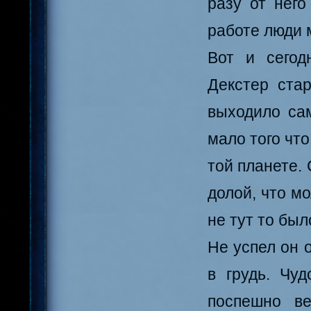
разу от него
работе люди 
Вот и сегод
Декстер ста
выходило сам
мало того что
той планете.
долой, что мо
не тут то был
Не успел он о
в грудь. Чу
поспешно в