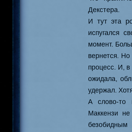
Декстера.
И тут эта р
испугался с
момент. Больш
вернется. Но
процесс. И, в
ожидала, обл
удержал. Хотя
А слово-то 
Маккензи не
безобидным