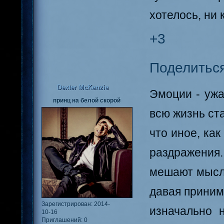
хотелось, ни 
+3
Поделитьс
Dexter McKenzie
Эмоции - ужа
принц на белой скорой
всю жизнь ста
что иное, ка
раздражения.
мешают мысли
давая приним
Зарегистрирован
: 2014-
изначально 
10-16
Приглашений:
0