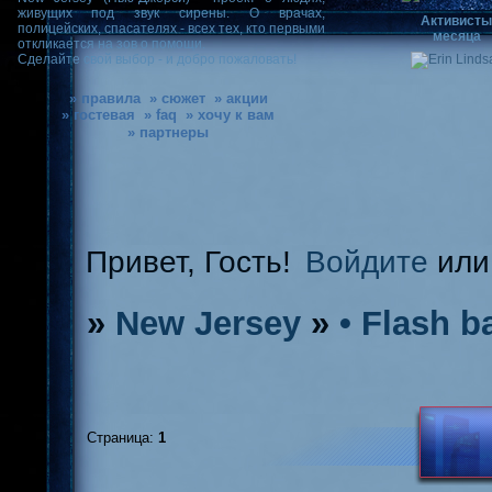
живущих под звук сирены. О врачах,
Активист
полицейских, спасателях - всех тех, кто первыми
месяца
откликается на зов о помощи.
Сделайте свой выбор - и добро пожаловать!
» правила
» сюжет
» акции
» гостевая
» faq
» хочу к вам
» партнеры
Привет, Гость!
Войдите
ил
»
New Jersey
»
• Flash b
Страница:
1