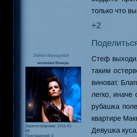
только что в
+2
Поделитьс
Stefani Monogotari
Стеф выходил
неоновая Венера
таким остерв
виноват. Благ
легко, иначе
рубашка поле
квартире Мак
Зарегистрирован
: 2011-01-
Девушка кусал
08
Приглашений:
0