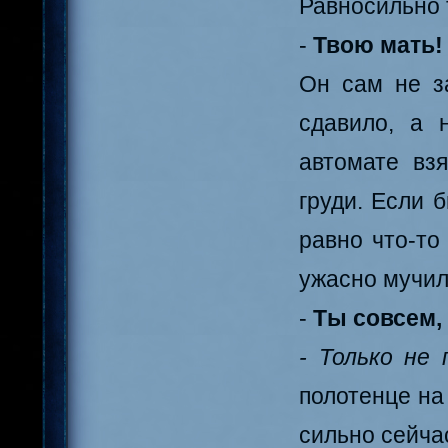
Равносильно 
-
Твою мать! 
Он сам не за
сдавило, а 
автомате вз
груди. Если 
равно что-то
ужасно мучил 
-
Ты совсем,
- Только не
полотенце на
сильно сейча