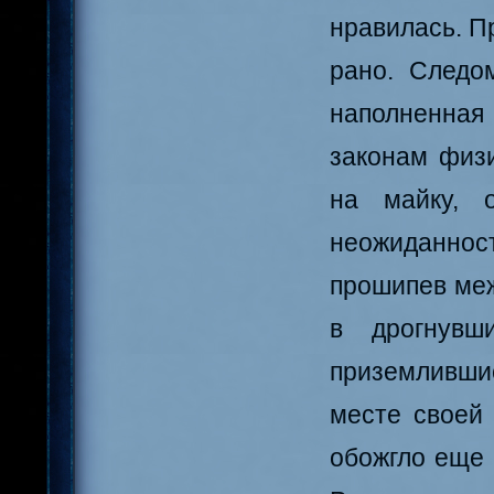
нравилась. П
рано. Следо
наполненна
законам физ
на майку, 
неожиданност
прошипев ме
в дрогнувш
приземливши
месте своей 
обожгло еще 