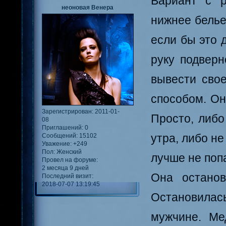
Вариант с р
неоновая Венера
нижнее белье
если бы это 
руку подверн
вывести свое
способом. Он
Зарегистрирован
: 2011-01-
Просто, либо
08
Приглашений:
0
утра, либо не
Сообщений:
15102
Уважение:
+249
Пол:
Женский
лучше не поп
Провел на форуме:
2 месяца 9 дней
Она останов
Последний визит:
2018-07-07 13:19:45
Остановилась
мужчине. Ме