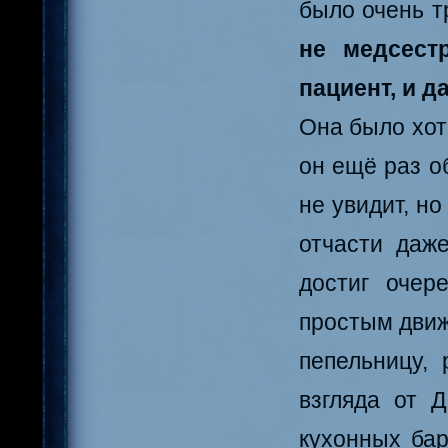
было очень т
не медсест
пациент, и д
Она было хот
он ещё раз о
не увидит, н
отчасти даж
достиг очер
простым движ
пепельницу,
взгляда от Д
кухонных бар