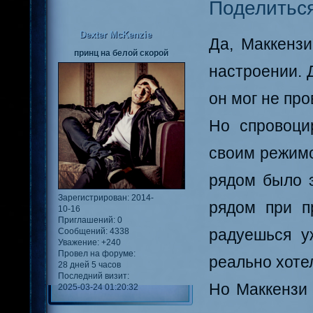
Поделитьс
Dexter McKenzie
Да, Маккензи
принц на белой скорой
настроении. Д
он мог не пр
Но спровоци
своим режимо
рядом было 
Зарегистрирован
: 2014-
рядом при п
10-16
Приглашений:
0
радуешься у
Сообщений:
4338
Уважение:
+240
Провел на форуме:
реально хотел
28 дней 5 часов
Последний визит:
Но Маккензи 
2025-03-24 01:20:32