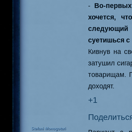
-
Во-первых
хочется, ч
следующий 
суетишься с 
Кивнув на св
затушил сига
товарищам. П
доходят.
+1
Поделитьс
Stefani Monogotari