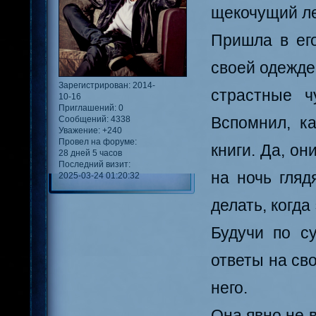
щекочущий лег
Пришла в ег
своей одежде
Зарегистрирован
: 2014-
страстные ч
10-16
Приглашений:
0
Вспомнил, к
Сообщений:
4338
Уважение:
+240
Провел на форуме:
книги. Да, о
28 дней 5 часов
Последний визит:
на ночь гляд
2025-03-24 01:20:32
делать, когда 
Будучи по с
ответы на сво
него.
Она явно не в