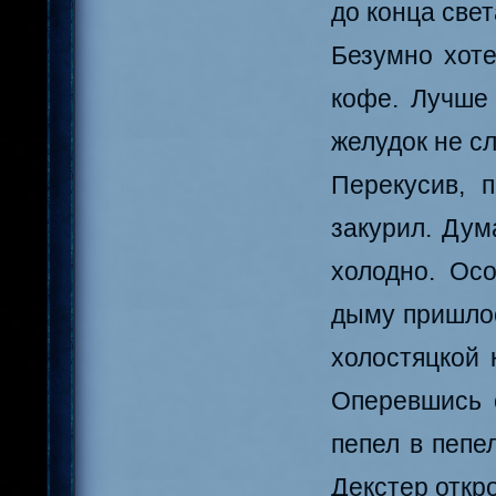
до конца свет
Безумно хоте
кофе. Лучше
желудок не сл
Перекусив, 
закурил. Дум
холодно. Осо
дыму пришлос
холостяцкой 
Оперевшись о
пепел в пепе
Декстер откро