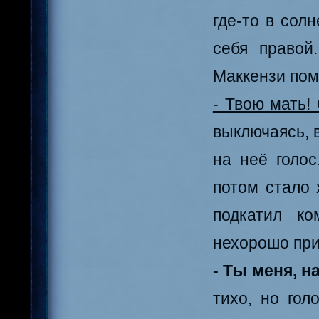
где-то в сол
себя правой
Маккензи пом
- Твою мать! 
выключаясь, 
на неё голос
потом стало 
подкатил ко
нехорошо пр
- Ты меня, н
тихо, но гол