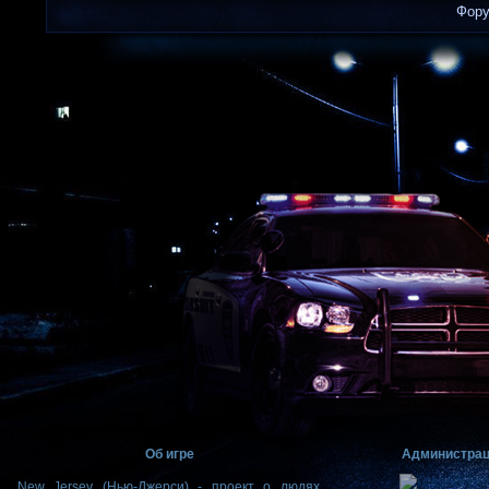
Фор
Об игре
Администра
New Jersey (Нью-Джерси) - проект о людях,