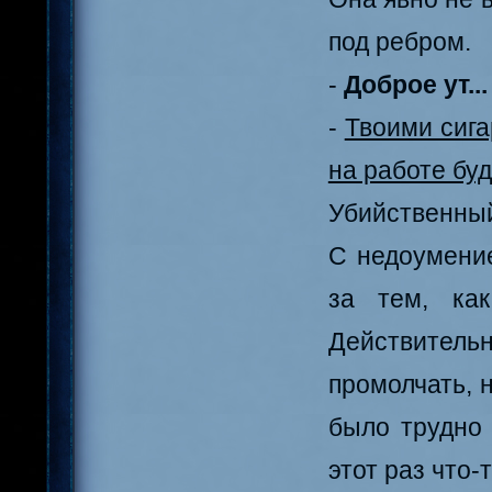
под ребром.
-
Доброе ут...
-
Твоими сига
на работе буд
Убийственный 
С недоумени
за тем, ка
Действител
промолчать, 
было трудно 
этот раз что-