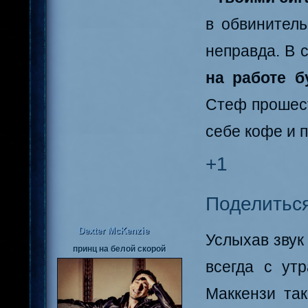
в обвинитель
неправда. В 
на работе б
Стеф прошест
себе кофе и 
+1
Поделитьс
Dexter McKenzie
Услыхав звук
принц на белой скорой
всегда с утр
Маккензи так