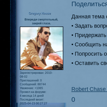
Поделитьс
Gregory House
Данная тема с
Впереди смертельный,
закрой глаза.
• Задать воп
• Придержать
• Сообщить н
• Попросить 
• Оставить с
Зарегистрирован
: 2010-
08-02
Приглашений:
0
Сообщений:
88744
Robert Chase 
Уважение:
+1065
Провел на форуме:
4 месяца 14 дней
0
Последний визит:
2025-04-23 00:27:27