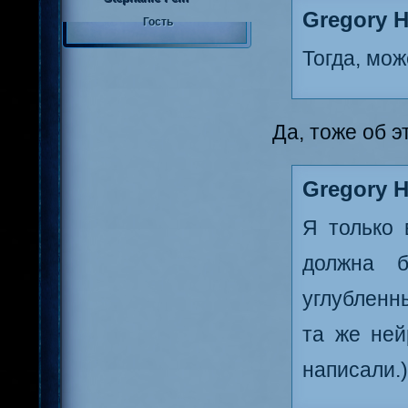
Gregory H
Гость
Тогда, мож
Да, тоже об э
Gregory H
Я только 
должна б
углубленны
та же ней
написали.