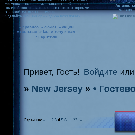
живущих под звук сирены. О врачах,
Активист
полицейских, спасателях - всех тех, кто первыми
месяца
откликается на зов о помощи.
Сделайте свой выбор - и добро пожаловать!
» правила
» сюжет
» акции
» гостевая
» faq
» хочу к вам
» партнеры
Привет, Гость!
Войдите
ил
»
New Jersey
»
• Гостев
Страница:
«
1
2
3
4
5
6
…
23
»