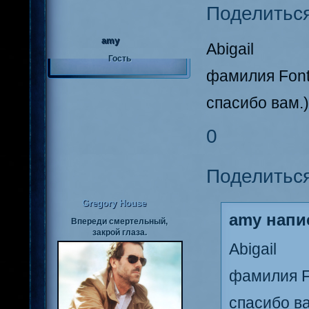
Поделитьс
amy
Abigail
Гость
фамилия Fon
спасибо вам.)
0
Поделитьс
Gregory House
amy напис
Впереди смертельный,
закрой глаза.
Abigail
фамилия F
спасибо ва