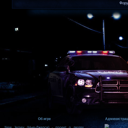
Фор
Об игре
Администра
New Jersey (Нью-Джерси) - проект о людях,