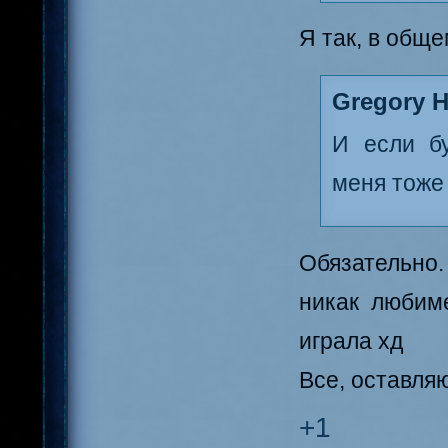
Я так, в обще
Gregory H
И если бу
меня тоже
Обязательно
никак любим
играла хд
Все, оставляю
+1