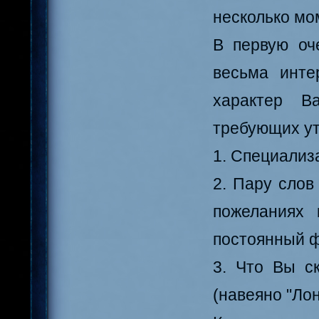
несколько мо
В первую оч
весьма инте
характер В
требующих ут
1. Специализ
2. Пару слов
пожеланиях 
постоянный ф
3. Что Вы с
(навеяно "Ло