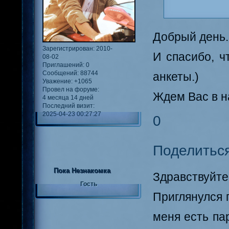
Добрый день.
Зарегистрирован
: 2010-
И спасибо, ч
08-02
Приглашений:
0
Сообщений:
88744
анкеты.)
Уважение:
+1065
Провел на форуме:
Ждем Вас в н
4 месяца 14 дней
Последний визит:
2025-04-23 00:27:27
0
Поделитьс
Пока Незнакомка
Здравствуй
Гость
Приглянулся 
меня есть па