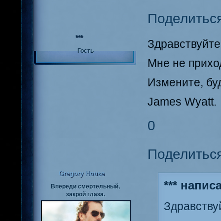
Поделитьс
***
Здравствуйте
Гость
Мне не прихо
Измените, бу
James Wyatt.
0
Поделитьс
Gregory House
*** написа
Впереди смертельный,
закрой глаза.
Здравству