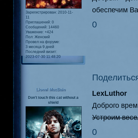
обеспечим Ва
Зарегистрирован
: 2010-11-
11
0
Приглашений:
0
Сообщений:
14460
Уважение:
+424
Пол:
Женский
Провел на форуме:
3 месяца 9 дней
Последний визит:
2023-07-30 11:48:20
Поделитьс
Lionel MacBain
LexLuthor
Don't touch this cat without a
shield
Доброго врем
Устроим весе
0