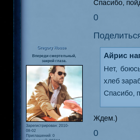
Спасибо, пой
0
Поделитьс
Gregory House
Айрис нап
Впереди смертельный,
закрой глаза.
Нет, боюс
хлеб зара
Спасибо, 
Ждем.)
Зарегистрирован
: 2010-
0
08-02
Приглашений:
0