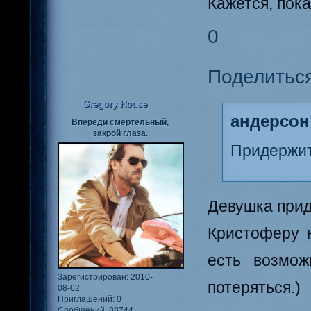
Кажется, пока
0
Поделитьс
Gregory House
андерсон
Впереди смертельный,
закрой глаза.
Придержит
Девушка при
Кристоферу 
есть возмож
Зарегистрирован
: 2010-
потеряться.)
08-02
Приглашений:
0
Сообщений:
88744