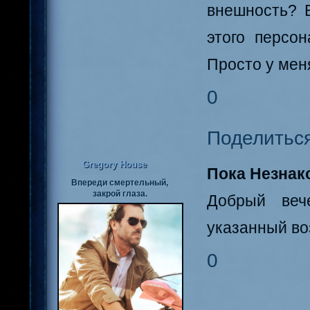
внешность? 
этого персо
Просто у мен
0
Поделитьс
Gregory House
Пока Незнак
Впереди смертельный,
закрой глаза.
Добрый веч
указанный воз
0