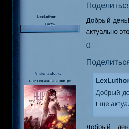
Поделитьс
LexLuthor
Добрый день!
Гость
актуально эт
0
Поделитьс
Victoria Moore
LexLuthor
таких сжигали на костре
Добрый де
Еще актуа
Добрый день