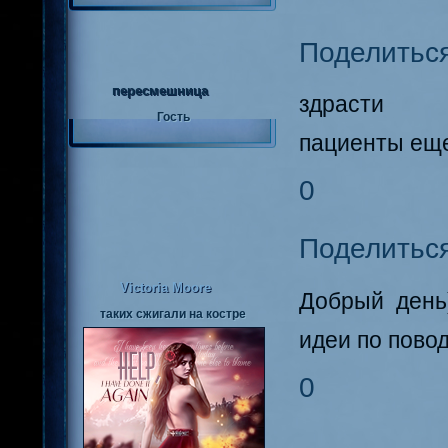
Поделитьс
пересмешница
здрасти
Гость
пациенты ещ
0
Поделитьс
Victoria Moore
Добрый день
таких сжигали на костре
идеи по пово
0