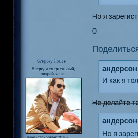
Но я зарегис
0
Поделитьс
Gregory House
андерсон
Впереди смертельный,
закрой глаза.
И как я то
Не делайте т
андерсон
Но я зарег
Зарегистрирован
: 2010-