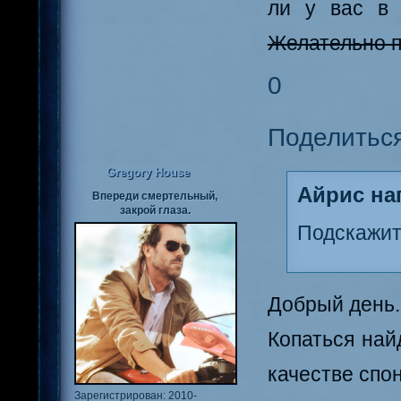
ли у вас в
Желательно п
0
Поделитьс
Gregory House
Айрис нап
Впереди смертельный,
закрой глаза.
Подскажите
Добрый день.
Копаться най
качестве спо
Зарегистрирован
: 2010-