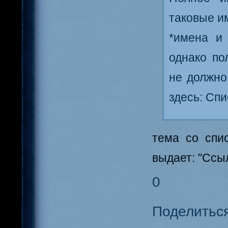
таковые и
*имена и
однако по
не должно
здесь: Сп
тема со спи
выдает: "Ссы
0
Поделитьс