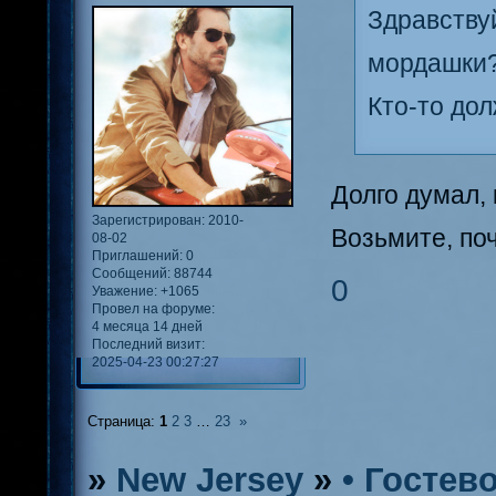
Здравству
мордашки?
Кто-то до
Долго думал,
Зарегистрирован
: 2010-
Возьмите, поч
08-02
Приглашений:
0
Сообщений:
88744
0
Уважение:
+1065
Провел на форуме:
4 месяца 14 дней
Последний визит:
2025-04-23 00:27:27
Страница:
1
2
3
…
23
»
»
New Jersey
»
• Гостев