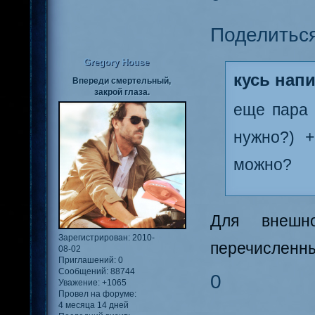
Поделитьс
Gregory House
кусь напи
Впереди смертельный,
закрой глаза.
еще пара 
нужно?) 
можно?
Для внешн
Зарегистрирован
: 2010-
перечисленны
08-02
Приглашений:
0
Сообщений:
88744
0
Уважение:
+1065
Провел на форуме:
4 месяца 14 дней