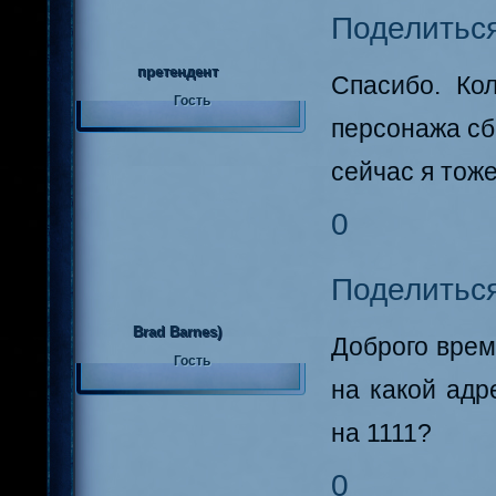
Поделитьс
претендент
Спасибо. Ко
Гость
персонажа с
сейчас я тож
0
Поделитьс
Brad Barnes)
Доброго врем
Гость
на какой адр
на 1111?
0