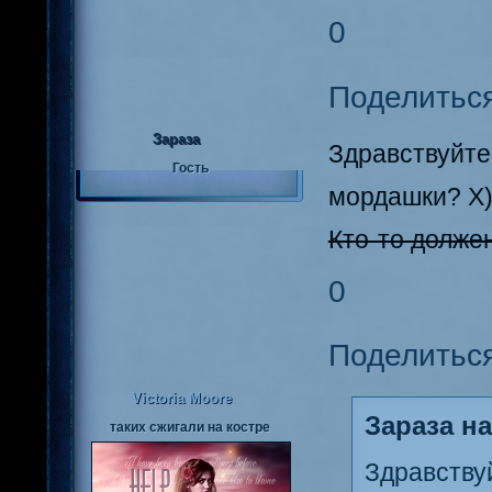
0
Поделитьс
Зараза
Здравствуйт
Гость
мордашки? Х
Кто-то долже
0
Поделитьс
Victoria Moore
Зараза на
таких сжигали на костре
Здравству