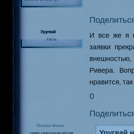
Поделитьс
Уругвай
И все же я 
Гость
заявки прекр
внешностью,
Ривера. Воп
нравится, так
0
Поделитьс
Victoria Moore
Уругвай н
таких сжигали на костре