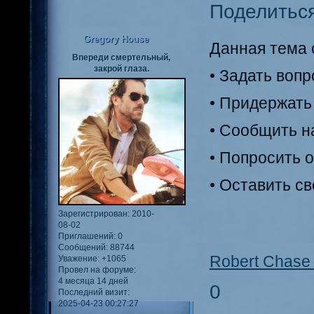
Поделитьс
Gregory House
Данная тема с
Впереди смертельный,
закрой глаза.
• Задать воп
• Придержать
• Сообщить н
• Попросить 
• Оставить с
Зарегистрирован
: 2010-
08-02
Приглашений:
0
Сообщений:
88744
Robert Chase 
Уважение:
+1065
Провел на форуме:
4 месяца 14 дней
0
Последний визит:
2025-04-23 00:27:27