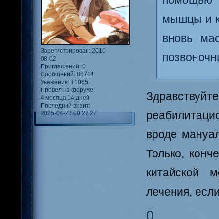
помощью 
мышцы и к
вновь ма
Зарегистрирован
: 2010-
позвоночн
08-02
Приглашений:
0
Сообщений:
88744
Уважение:
+1065
Провел на форуме:
Здравству
4 месяца 14 дней
Последний визит:
реабилитаци
2025-04-23 00:27:27
вроде мануал
Только, конч
китайской м
лечения, есл
0