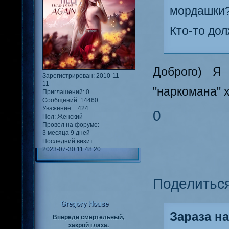
мордашки?
Кто-то до
Доброго) Я
Зарегистрирован
: 2010-11-
11
"наркомана" х
Приглашений:
0
Сообщений:
14460
Уважение:
+424
0
Пол:
Женский
Провел на форуме:
3 месяца 9 дней
Последний визит:
2023-07-30 11:48:20
Поделитьс
Gregory House
Зараза на
Впереди смертельный,
закрой глаза.