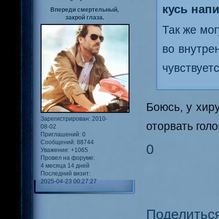
кусь напи
Впереди смертельный,
закрой глаза.
Так же мог
во внутре
чувствуетс
Боюсь, у хир
Зарегистрирован
: 2010-
оторвать голо
08-02
Приглашений:
0
Сообщений:
88744
0
Уважение:
+1065
Провел на форуме:
4 месяца 14 дней
Последний визит:
2025-04-23 00:27:27
Поделитьс