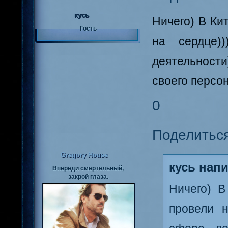
кусь
Ничего) В Ки
Гость
на сердце)
деятельност
своего персон
0
Поделитьс
Gregory House
кусь напи
Впереди смертельный,
закрой глаза.
Ничего) 
провели н