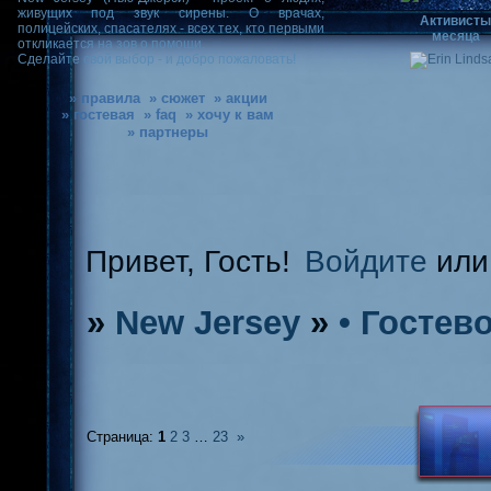
живущих под звук сирены. О врачах,
Активист
полицейских, спасателях - всех тех, кто первыми
месяца
откликается на зов о помощи.
Сделайте свой выбор - и добро пожаловать!
» правила
» сюжет
» акции
» гостевая
» faq
» хочу к вам
» партнеры
Привет, Гость!
Войдите
ил
»
New Jersey
»
• Гостев
Страница:
1
2
3
…
23
»