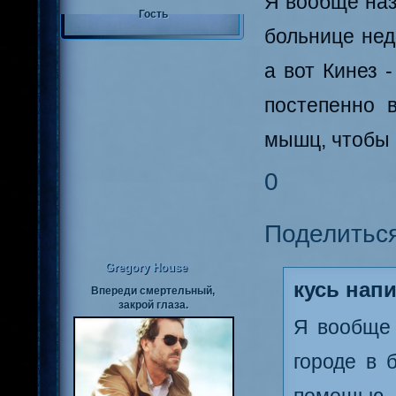
Я вообще назв
Гость
больнице нед
а вот Кинез 
постепенно 
мышц, чтобы 
0
Поделитьс
Gregory House
кусь напи
Впереди смертельный,
закрой глаза.
Я вообще 
городе в 