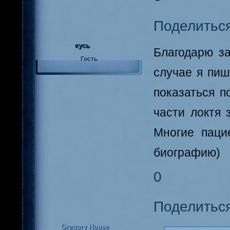
Поделитьс
кусь
Благодарю з
Гость
случае я пиш
показаться п
части локтя 
Многие пацие
биографию)
0
Поделитьс
Gregory House