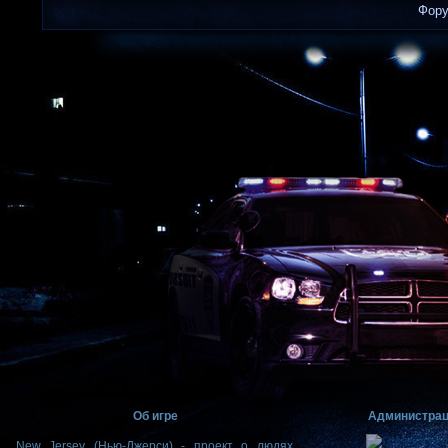
Фор
Об игре
Администра
New Jersey (Нью-Джерси) - проект о людях,