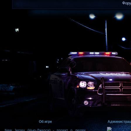
Фор
Об игре
Администра
New Jersey (Нью-Джерси) - проект о людях,