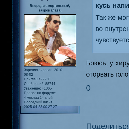
кусь напи
Впереди смертельный,
закрой глаза.
Так же мог
во внутре
чувствуетс
Боюсь, у хир
Зарегистрирован
: 2010-
оторвать голо
08-02
Приглашений:
0
Сообщений:
88744
0
Уважение:
+1065
Провел на форуме:
4 месяца 14 дней
Последний визит:
2025-04-23 00:27:27
Поделитьс