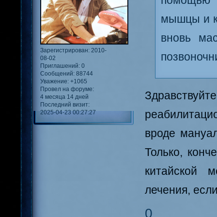
помощью 
мышцы и к
вновь ма
Зарегистрирован
: 2010-
позвоночн
08-02
Приглашений:
0
Сообщений:
88744
Уважение:
+1065
Провел на форуме:
Здравству
4 месяца 14 дней
Последний визит:
реабилитаци
2025-04-23 00:27:27
вроде мануал
Только, конч
китайской м
лечения, есл
0