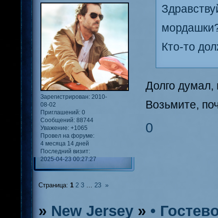
Здравству
мордашки?
Кто-то до
Долго думал,
Зарегистрирован
: 2010-
Возьмите, поч
08-02
Приглашений:
0
Сообщений:
88744
0
Уважение:
+1065
Провел на форуме:
4 месяца 14 дней
Последний визит:
2025-04-23 00:27:27
Страница:
1
2
3
…
23
»
»
New Jersey
»
• Гостев