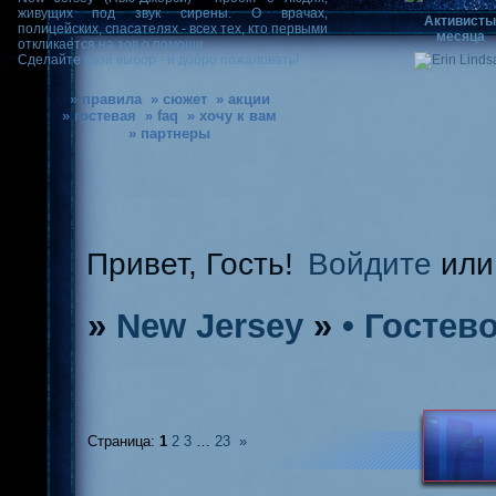
живущих под звук сирены. О врачах,
Активист
полицейских, спасателях - всех тех, кто первыми
месяца
откликается на зов о помощи.
Сделайте свой выбор - и добро пожаловать!
» правила
» сюжет
» акции
» гостевая
» faq
» хочу к вам
» партнеры
Привет, Гость!
Войдите
ил
»
New Jersey
»
• Гостев
Страница:
1
2
3
…
23
»