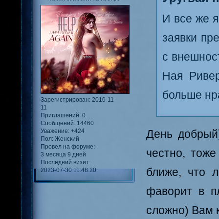
И все же 
заявки пр
с внешнос
Ная Ривер
больше нра
Зарегистрирован
: 2010-11-
11
Приглашений:
0
Сообщений:
14460
Уважение:
+424
День добрый)
Пол:
Женский
Провел на форуме:
честно, тоже
3 месяца 9 дней
Последний визит:
ближе, что 
2023-07-30 11:48:20
фаворит в п
сложно) Вам к