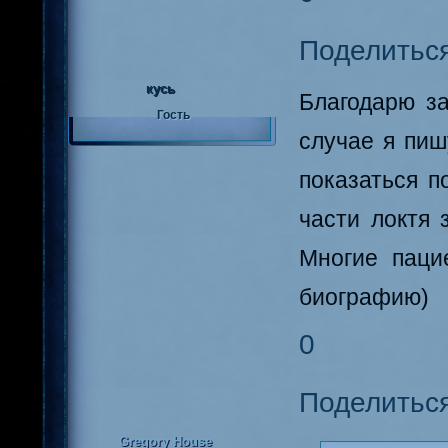
Поделитьс
кусь
Благодарю з
Гость
случае я пиш
показаться п
части локтя 
Многие пацие
биографию)
0
Поделитьс
Gregory House