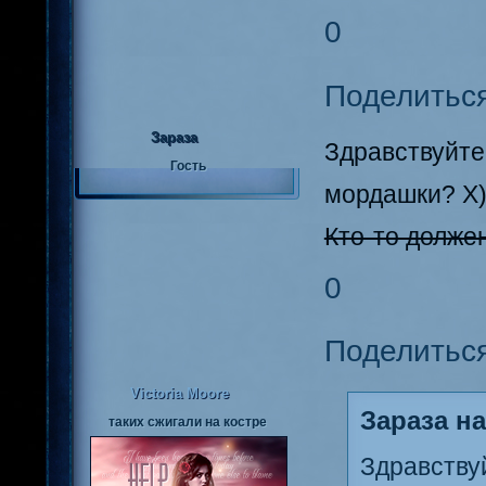
0
Поделитьс
Зараза
Здравствуйт
Гость
мордашки? Х
Кто-то долже
0
Поделитьс
Victoria Moore
Зараза на
таких сжигали на костре
Здравству