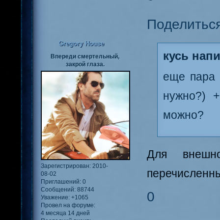
Поделитьс
Gregory House
кусь напи
Впереди смертельный,
закрой глаза.
еще пара 
нужно?) 
можно?
Для внешн
Зарегистрирован
: 2010-
перечисленны
08-02
Приглашений:
0
Сообщений:
88744
0
Уважение:
+1065
Провел на форуме:
4 месяца 14 дней