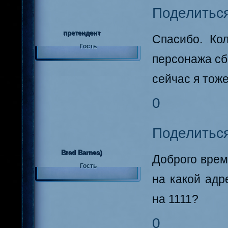
Поделитьс
претендент
Спасибо. Ко
Гость
персонажа с
сейчас я тож
0
Поделитьс
Brad Barnes)
Доброго врем
Гость
на какой адр
на 1111?
0