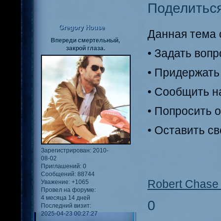
Поделитьс
Gregory House
Данная тема с
Впереди смертельный,
закрой глаза.
• Задать воп
• Придержать
• Сообщить н
• Попросить 
• Оставить с
Зарегистрирован
: 2010-
08-02
Приглашений:
0
Сообщений:
88744
Robert Chase 
Уважение:
+1065
Провел на форуме:
4 месяца 14 дней
0
Последний визит:
2025-04-23 00:27:27