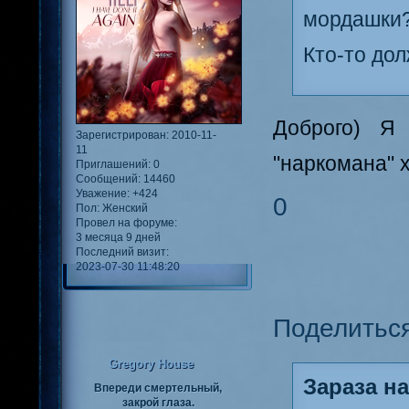
мордашки?
Кто-то до
Доброго) Я
Зарегистрирован
: 2010-11-
11
"наркомана" х
Приглашений:
0
Сообщений:
14460
Уважение:
+424
0
Пол:
Женский
Провел на форуме:
3 месяца 9 дней
Последний визит:
2023-07-30 11:48:20
Поделитьс
Gregory House
Зараза на
Впереди смертельный,
закрой глаза.