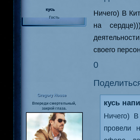
кусь
Ничего) В Ки
Гость
на сердце)
деятельност
своего персон
0
Поделитьс
Gregory House
кусь напи
Впереди смертельный,
закрой глаза.
Ничего) 
провели н