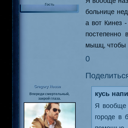
Я вообще назв
Гость
больнице нед
а вот Кинез 
постепенно 
мышц, чтобы 
0
Поделитьс
Gregory House
кусь напи
Впереди смертельный,
закрой глаза.
Я вообще 
городе в 