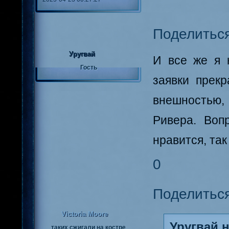
Поделитьс
Уругвай
И все же я 
Гость
заявки прекр
внешностью,
Ривера. Воп
нравится, так
0
Поделитьс
Victoria Moore
Уругвай н
таких сжигали на костре