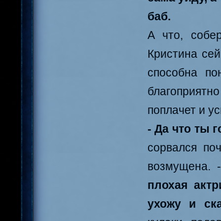
баб.
А что, собе
Кристина сей
способна по
благоприятно
поплачет и ус
- Да что ты
сорвался по
возмущена. 
плохая актр
ухожу и ск