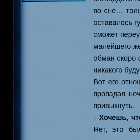
во сне… толь
оставалось г
сможет переу
малейшего же
обман скоро 
никакого буд
Вот его отно
пропадал ноч
привыкнуть.
-
Хочешь, ч
Нет, это бы