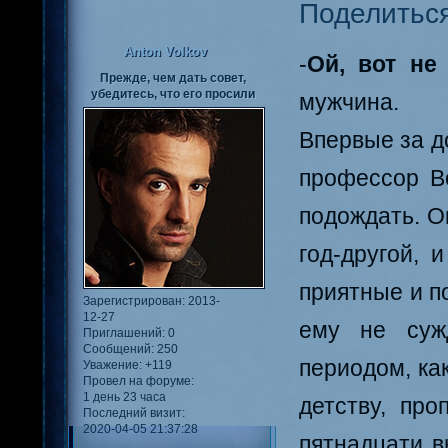
Поделитьс
Anton Volkov
-
Ой, вот не
Прежде, чем дать совет,
убедитесь, что его просили
мужчина.
Впервые за д
профессор Во
подождать. О
год-другой, 
приятные и п
Зарегистрирован
: 2013-
12-27
ему не суж
Приглашений:
0
Сообщений:
250
периодом, ка
Уважение:
+119
Провел на форуме:
1 день 23 часа
детству, пр
Последний визит:
2020-04-05 21:37:28
пятнадцати в