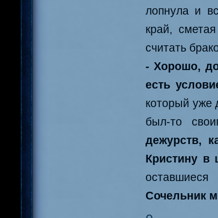
лопнула и вс
край, смета
считать брак
- Хорошо, д
есть услови
который уже 
был-то сво
дежурств, 
Кристину в ш
оставшиеся 
Сочельник м