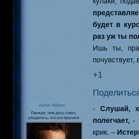
кулаки, пода
представля
будет в кур
раз уж ты по
Ишь ты, пра
почувствует, 
+1
Поделитьс
Anton Volkov
-
Слушай, х
Прежде, чем дать совет,
убедитесь, что его просили
полегчает,
- 
крик. –
Истер