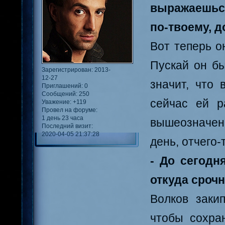
выражаешься,
по-твоему, д
Вот теперь о
Пускай он бы
Зарегистрирован
: 2013-
12-27
значит, что 
Приглашений:
0
Сообщений:
250
сейчас ей р
Уважение:
+119
Провел на форуме:
1 день 23 часа
вышеозначен
Последний визит:
2020-04-05 21:37:28
день, отчего-
- До сегодн
откуда сроч
Волков заки
чтобы сохра