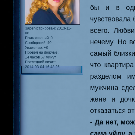
бы и в оди
чувствовала 
Зарегистрирован
: 2013-11-
всего. Любв
06
Приглашений:
0
нечему. Но в
Сообщений:
40
Уважение:
+8
самый близки
Провел на форуме:
14 часов 57 минут
Последний визит:
что квартира
2014-03-04 16:48:26
разделом им
мужчина сдел
жене и дочк
отказаться от
- Да нет, мо
сама уйду, 