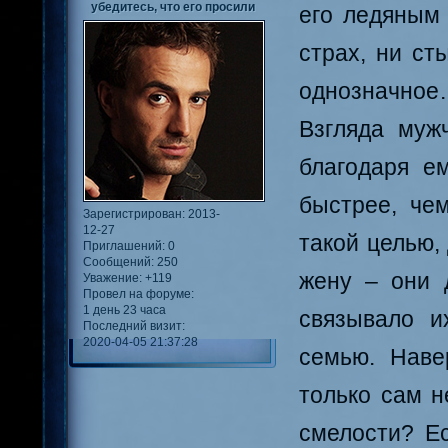
убедитесь, что его просили
его ледяным 
страх, ни ст
однозначно
Взгляда муж
благодаря е
быстрее, че
Зарегистрирован
: 2013-
12-27
такой целью,
Приглашений:
0
Сообщений:
250
жену – они д
Уважение:
+119
Провел на форуме:
1 день 23 часа
связывало и
Последний визит:
2020-04-05 21:37:28
семью. Наве
только сам н
смелости? Ес