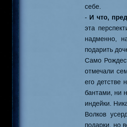
себе.
-
И что, пре
эта перспект
надменно, н
подарить доче
Само Рождест
отмечали сем
его детстве 
бантами, ни 
индейки. Ник
Волков усерд
подарки, но 