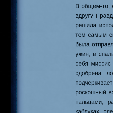
В общем-то, 
вдруг? Правд
решила испол
тем самым с
была отправл
ужин, в спал
себя миссис 
сдобрена л
подчеркивае
роскошный в
пальцами, р
каблуках сд