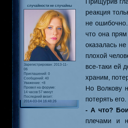
Прищурив гла
случайности не случайны
реакция толь
не ошибочно.
что она прям
оказалась не 
плохой челове
Зарегистрирован
: 2013-11-
все-таки ей 
06
Приглашений:
0
храним, потер
Сообщений:
40
Уважение:
+8
Но Волкову н
Провел на форуме:
14 часов 57 минут
Последний визит:
потерять его.
2014-03-04 16:48:26
- А что? Бо
плечами и н