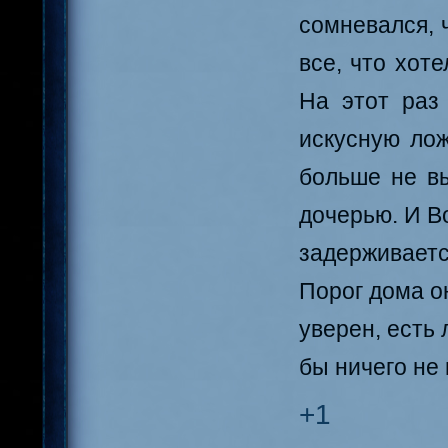
сомневался, 
все, что хот
На этот раз
искусную лож
больше не в
дочерью. И Во
задерживаетс
Порог дома он
уверен, есть 
бы ничего не
+1