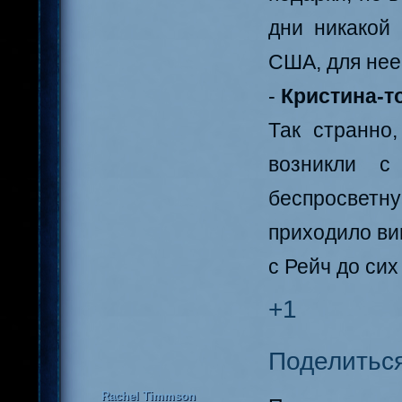
дни никакой
США, для нее
-
Кристина-то
Так странно
возникли с
беспросветн
приходило вин
с Рейч до сих
+1
Поделитьс
Rachel Timmson