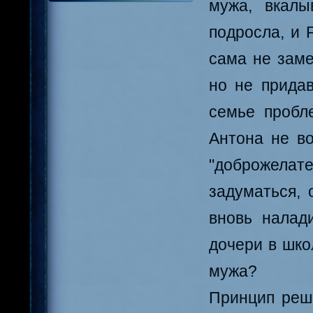
мужа, вкалы
подросла, и 
сама не заме
но не придав
семье пробл
Антона не во
"доброжелате
задуматься, 
вновь налад
дочери в шко
мужа?
Принцип реш