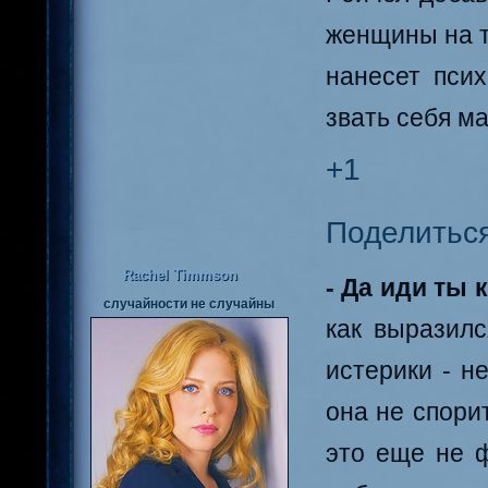
женщины на т
нанесет псих
звать себя м
+1
Поделитьс
Rachel Timmson
- Да иди ты к
случайности не случайны
как выразилс
истерики - н
она не спорит
это еще не ф