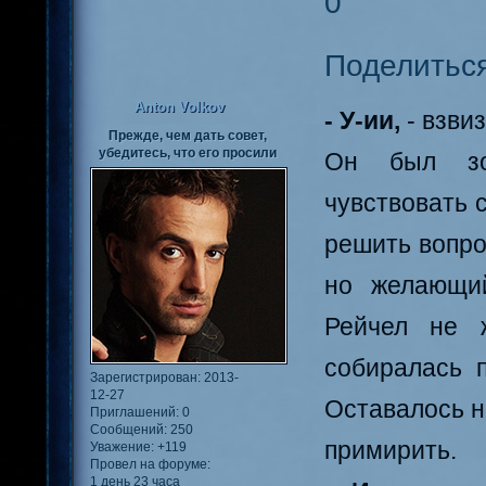
0
Поделитьс
Anton Volkov
- У-ии,
- взви
Прежде, чем дать совет,
убедитесь, что его просили
Он был зол
чувствовать 
решить вопро
но желающий
Рейчел не 
собиралась 
Зарегистрирован
: 2013-
12-27
Оставалось н
Приглашений:
0
Сообщений:
250
примирить.
Уважение:
+119
Провел на форуме:
1 день 23 часа