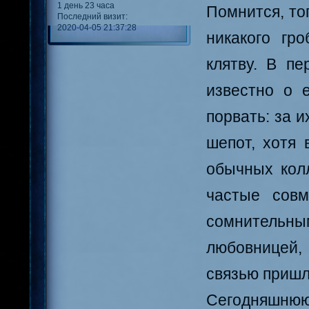
1 день 23 часа
Помнится, тог
Последний визит:
2020-04-05 21:37:28
никакого гр
клятву. В п
известно о 
порвать: за 
шепот, хотя 
обычных колл
частые совм
сомнительн
любовницей, 
связью пришл
Сегодняшню