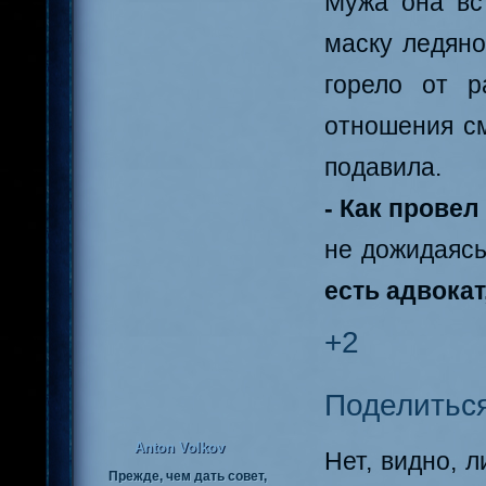
Мужа она вс
маску ледяно
горело от р
отношения см
подавила.
- Как провел
не дожидаясь
есть адвокат
+2
Поделитьс
Anton Volkov
Нет, видно, 
Прежде, чем дать совет,