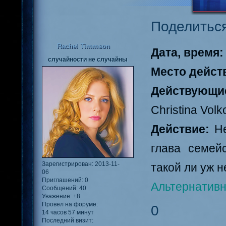
Поделитьс
Rachel Timmson
Дата, время
случайности не случайны
Место дейст
Действующи
Christina Volk
Действие:
Н
глава семей
Зарегистрирован
: 2013-11-
такой ли уж 
06
Приглашений:
0
Альтернативн
Сообщений:
40
Уважение:
+8
Провел на форуме:
0
14 часов 57 минут
Последний визит: