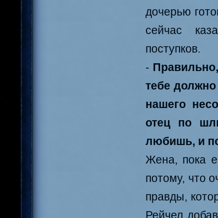
дочерью гото
сейчас каз
поступков.
-
Правильно, 
тебе должно
нашего несо
отец по шл
любишь, и п
Жена, пока е
потому, что о
правды, кото
Рейчел добав