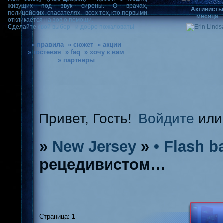
живущих под звук сирены. О врачах,
Активист
полицейских, спасателях - всех тех, кто первыми
месяца
откликается на зов о помощи.
Сделайте свой выбор - и добро пожаловать!
» правила
» сюжет
» акции
» гостевая
» faq
» хочу к вам
» партнеры
Привет, Гость!
Войдите
ил
»
New Jersey
»
• Flash b
рецедивистом…
Страница:
1