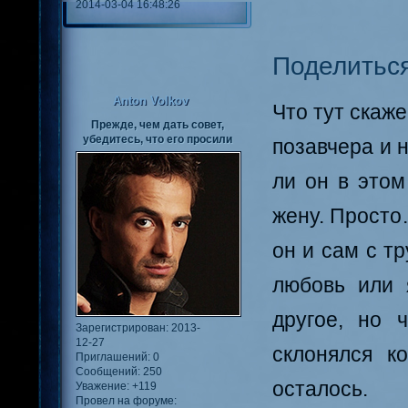
2014-03-04 16:48:26
Поделитьс
Anton Volkov
Что тут скаж
Прежде, чем дать совет,
убедитесь, что его просили
позавчера и 
ли он в этом
жену. Просто
он и сам с тр
любовь или 
другое, но 
Зарегистрирован
: 2013-
12-27
склонялся к
Приглашений:
0
Сообщений:
250
осталось.
Уважение:
+119
Провел на форуме: