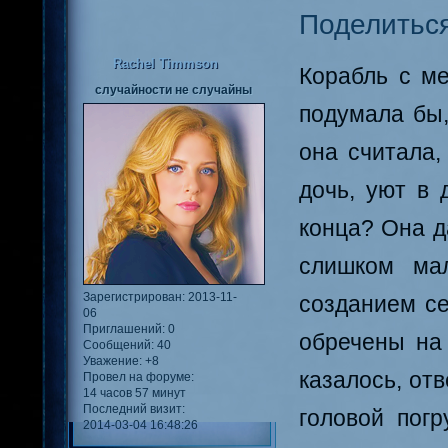
Поделитьс
Rachel Timmson
Корабль с м
случайности не случайны
подумала бы,
она считала,
дочь, уют в 
конца? Она д
слишком ма
Зарегистрирован
: 2013-11-
созданием се
06
Приглашений:
0
обречены на 
Сообщений:
40
Уважение:
+8
казалось, от
Провел на форуме:
14 часов 57 минут
Последний визит:
головой погр
2014-03-04 16:48:26