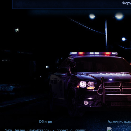
Фор
Об игре
Администра
New Jersey (Нью-Джерси) - проект о людях,