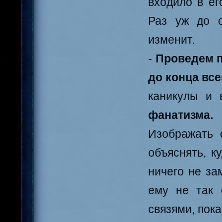
входило в ег
Раз уж до с
изменит.
-
Проведем п
до конца вс
каникулы и 
фанатизма.
Изображать 
объяснять, к
ничего не за
ему не так 
связями, пока