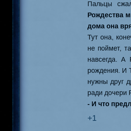
Пальцы сжа
Рождества м
дома она вря
Тут она, кон
не поймет, т
навсегда. А
рождения. И 
нужны друг д
ради дочери 
- И что пред
+1