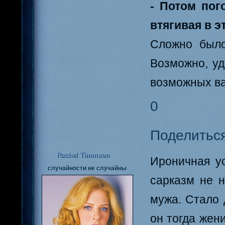
- Потом пог
втягивая в э
Сложно было
Возможно, уд
возможных ва
0
Поделитьс
Rachel Timmson
Ироничная у
случайности не случайны
сарказм не 
мужа. Стало 
он тогда жен