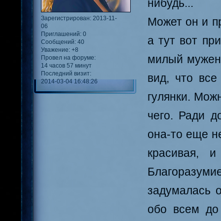
нибудь...
Зарегистрирован
: 2013-11-
Может он и пр
06
Приглашений:
0
а тут вот пр
Сообщений:
40
Уважение:
+8
милый мужене
Провел на форуме:
14 часов 57 минут
Последний визит:
вид, что все
2014-03-04 16:48:26
гулянки. Мож
чего. Ради д
она-то еще н
красивая, и
Благоразумие
задумалась о
обо всем до