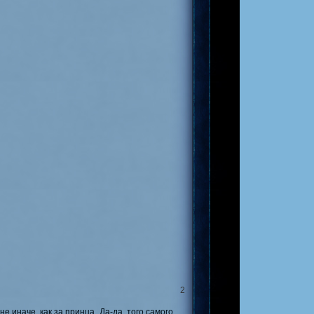
 Уилсона
, детектива
лэквуда
ников
конкурса
!
ксона
в игре.
 Кепнер
и
Лулу Шульц
.
а
на нашем проекте.
2
 Линдсей
в игре.
 иначе, как за принца. Да-да, того самого,