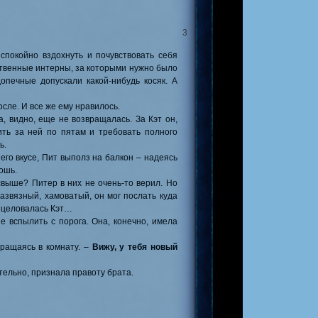
на Линдена
и детектива
3
спокойно вздохнуть и почувствовать себя
бственные интерны, за которыми нужно было
допечные допускали какой-нибудь косяк. А
осле. И все же ему нравилось.
дробнее
здесь
.
, видно, еще не возвращалась. За Кэт он,
ить за ней по пятам и требовать полного
ь.
 его вкусе, Пит выполз на балкон – надеясь
а
на нашем проекте.
ошь.
выше? Питер в них не очень-то верил. Но
Развязный, хамоватый, он мог послать куда
секс
и
Генри Войта
на
с целовалась Кэт…
е вспылить с порога. Она, конечно, имела
вращаясь в комнату. –
Вижу, у тебя новый
тельно, признала правоту брата.