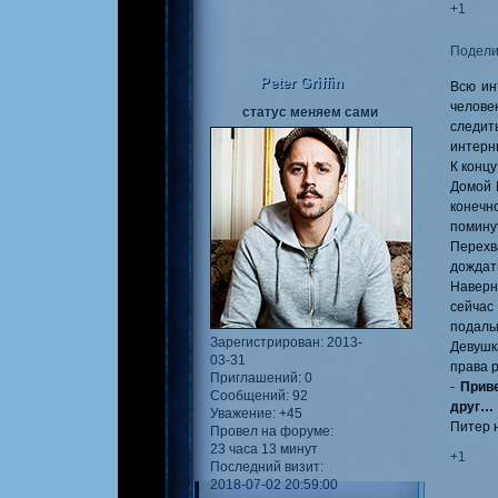
+1
Подели
Peter Griffin
Всю ин
челове
статус меняем сами
следит
интерны
К концу
Домой 
конечн
помину
Перехва
дождат
Наверн
сейчас
подальш
Зарегистрирован
: 2013-
Девушк
03-31
права р
Приглашений:
0
-
Прив
Сообщений:
92
друг…
Уважение:
+45
Питер н
Провел на форуме:
23 часа 13 минут
+1
Последний визит:
2018-07-02 20:59:00