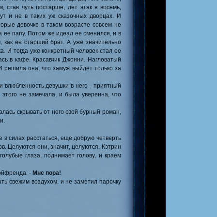
, став чуть постарше, лет этак в восемь,
 нашем проекте.
ут и не в таких уж сказочных дворцах. И
торые девочке в таком возрасте совсем не
а ее папу. Потом же идеал ее сменился, и в
сона
в игре.
, как ее старший брат. А уже значительно
а. И тогда уже конкретный человек стал ее
сь в кафе. Красавчик Джонни. Нагловатый
н Кэмерон
в игре.
 И решила она, что замуж выйдет только за
 и влюбленность девушки в него - приятный
шем проекте.
 этого не замечала, и была уверенна, что
алась скрывать от него свой бурный роман,
и.
ведение. Подробнее
не в силах расстаться, еще добрую четверть
в. Целуются они, значит, целуются. Кэтрин
голубые глаза, поднимает голову, и краем
ойфренда. -
Мне пора!
ть свежим воздухом, и не заметил парочку
на проекте.
да
в нашей игре.