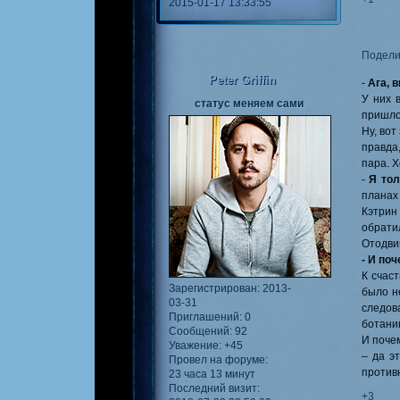
2015-01-17 13:33:55
Подели
Peter Griffin
-
Ага, 
У них 
статус меняем сами
пришл
Ну, вот
правда
пара. Х
-
Я то
планах
Кэтрин
обрати
Отодвин
- И по
К счас
Зарегистрирован
: 2013-
было н
03-31
следов
Приглашений:
0
ботани
Сообщений:
92
И почем
Уважение:
+45
– да э
Провел на форуме:
противн
23 часа 13 минут
Последний визит:
+3