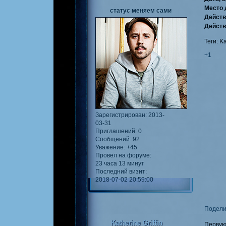
Место 
статус меняем сами
Действ
Действ
Теги: Ka
+1
Зарегистрирован
: 2013-
03-31
Приглашений:
0
Сообщений:
92
Уважение:
+45
Провел на форуме:
23 часа 13 минут
Последний визит:
2018-07-02 20:59:00
Подели
Katherine Griffin
Первую,