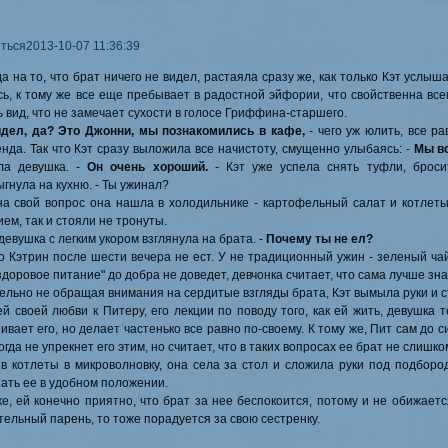
ться
2013-10-07 11:36:39
 на то, что брат ничего не видел, растаяла сразу же, как только Кэт услыш
сь, к тому же все еще пребывает в радостной эйфории, что свойственна в
 вид, что не замечает сухости в голосе Гриффина-старшего.
идел, да? Это Джонни, мы познакомились в кафе,
- чего уж юлить, все р
нда. Так что Кэт сразу выложила все начистоту, смущенно улыбаясь: -
Мы вс
ла девушка. -
Он очень хороший.
- Кэт уже успела снять туфли, броси
гнула на кухню. - Ты ужинал?
на свой вопрос она нашла в холодильнике - картофельный салат и котлеты
ем, так и стояли не тронуты.
девушка с легким укором взглянула на брата. -
Почему ты не ел?
о Кэтрин после шести вечера не ест. У не традиционный ужин - зеленый чай
здоровое питание" до добра не доведет, девчонка считает, что сама лучше знае
ельно не обращая внимания на сердитые взгляды брата, Кэт вымыла руки и с
ей своей любви к Питеру, его лекции по поводу того, как ей жить, девушка 
вает его, но делает частенько все равно по-своему. К тому же, Пит сам до с
огда не упрекнет его этим, но считает, что в таких вопросах ее брат не слишк
ив котлеты в микроволновку, она села за стол и сложила руки под подбород
ать ее в удобном положении.
е, ей конечно приятно, что брат за нее беспокоится, потому и не обижается
ельный парень, то тоже порадуется за свою сестренку.