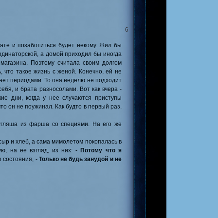
6
брате и позаботиться будет некому. Жил бы
ординаторской, а домой приходил бы иногда
магазина. Поэтому считала своим долгом
, что такое жизнь с женой. Конечно, ей не
вает периодами. То она неделю не подходит
ебя, и брата разносолами. Вот как вчера -
кие дни, когда у нее случаются приступы
что он не поужинал. Как будто в первый раз.
угляша из фарша со специями. На его же
сыр и хлеб, а сама мимолетом покопалась в
ю, на ее взгляд, из них: -
Потому что я
о состояния, -
Только не будь занудой и не