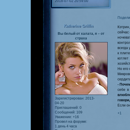
2018-07-02 20:59:00
Подели
Katherine Griffin
Кэтрин
сейчас
Вы белый от халата, я – от
ночева
страха
контро
всегда 
к плит
котлет
хозяйст
Но его
Микров
сердит
- Почем
себе в
влюбле
Зарегистрирован
: 2013-
говори,
04-20
Если он
Приглашений:
0
Сообщений:
109
+1
Уважение:
+16
Провел на форуме:
1 день 4 часа