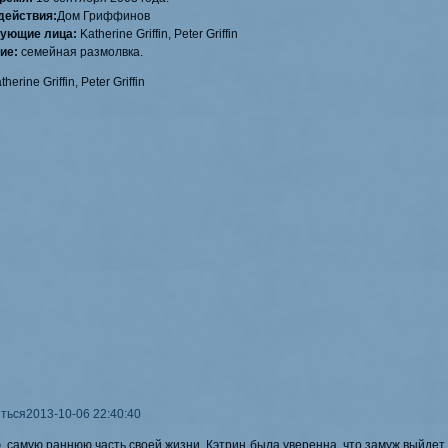
Стила
.
действия:
Дом Гриффинов
ующие лица:
Katherine Griffin, Peter Griffin
16.08.2017
ие:
семейная размолвка.
Приветствуем на проекте доктора
Джеймса
therine Griffin, Peter Griffin
Кенни Рикстона
и
Тайлера Б
14.06.2017
Не забываем проголосовать за участ
05.06.2017
Внимание
конкурс
!
04.06.2017
Приветствуем детектива
Рэя Дже
22.05.2017
Рады приветствовать в игре доктора
Эйприл
18.05.2017
Приветствуем доктора
Джеймса Уилсон
15.05.2017
ться
2013-10-06 22:40:40
Рады приветствовать детектива
Эрин
 самую раннюю часть своей жизни, Кэтрин была уверенна, что замуж выйдет не
04.05.2017