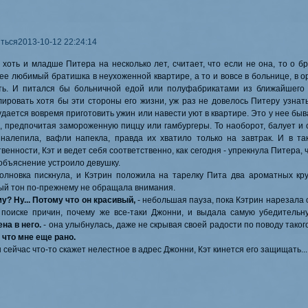
ться
2013-10-12 22:24:14
, хоть и младше Питера на несколько лет, считает, что если не она, то о 
 ее любимый братишка в неухоженной квартире, а то и вовсе в больнице, в 
ть. И питался бы больничной едой или полуфабрикатами из ближайшего 
лировать хотя бы эти стороны его жизни, уж раз не довелось Питеру узнать
удается вовремя приготовить ужин или навести уют в квартире. Это у нее бы
е, предпочитая замороженную пиццу или гамбургеры. То наоборот, балует и с
 налепила, вафли напекла, правда их хватило только на завтрак. И в та
венности, Кэт и ведет себя соответственно, как сегодня - упрекнула Питера, 
 объяснение устроило девушку.
олновка пискнула, и Кэтрин положила на тарелку Пита два ароматных кр
ый тон по-прежнему не обращала внимания.
у? Ну... Потому что он красивый,
- небольшая пауза, пока Кэтрин нарезала 
 поиске причин, почему же все-таки Джонни, и выдала самую убедительну
на в него.
- она улыбнулась, даже не скрывая своей радости по поводу таког
 что мне еще рано.
 сейчас что-то скажет нелестное в адрес Джонни, Кэт кинется его защищать...