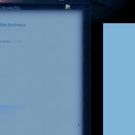
Chicago P.D.
а
Ким Берджесс
.
стеда
в игре.
день рождения. Спасибо
, всем, кто продолжает
ы друзьям: как старым,
навливаться.)
лоун
в игре.
шим новым годом! Пусть
роших вам партнеров и
те дорогу на Джерси.)
1
 доктора
Алджернона