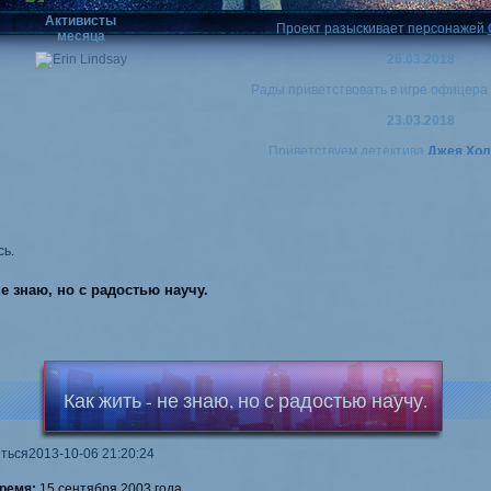
Активисты
Проект разыскивает персонажей
месяца
26.03.2018
Рады приветствовать в игре офицер
23.03.2018
Приветствуем детектива
Джея Хол
20.02.2018
Дамы и господа!
Сегодня наш проект отмечает свой восьмой 
всем, кто был с нами за эти годы и, конечно
сь
.
творить историю
New Jersey
. Мы всегда рад
так и новым. И не собираемся оста
не знаю, но с радостью научу.
02.01.2018
Рады приветствовать
Грейс Ме
01.01.2018
Как жить - не знаю, но с радостью научу.
Дорогие друзья, поздравляю вас с наступив
он станет для вас светлым и радостным. Хо
интересных эпизодов. И никогда не забывай
ться
2013-10-06 21:20:24
30.10.2017
время:
15 сентября 2003 года.
Рады приветствовать в игре
Энни Морган
и