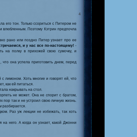
4
ала его тон. Только ссориться с Питером не
сем влюбленным. Поэтому Кэтрин предпочла
авно рано или поздно Питер узнает про ее
тречаемся, и у нас все по-настоящему!
-
ть на полку в прихожей свою сумочку, и
, что она успела приготовить днем, перед
 с лимоном. Хоть многие и говорят ей, что
т, как ей питаться.
тала накрывать на стол.
терпеть не может. Она не спорит с братом,
их пор так и не устроил свою личную жизнь.
ом разбирается.
ком. Раз уж лекции не избежать, так хоть
 на него. А когда он узнает, какой Джонни