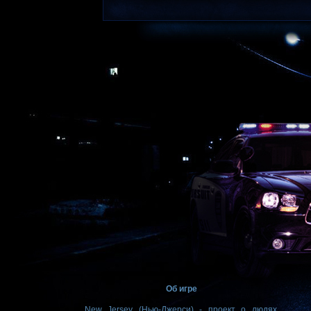
Об игре
New Jersey (Нью-Джерси) - проект о людях,