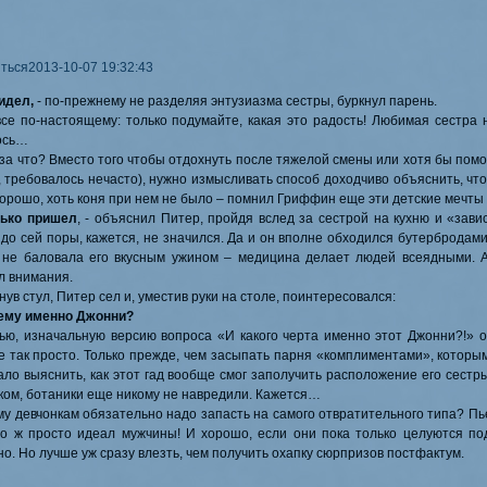
ться
2013-10-07 19:32:43
видел,
- по-прежнему не разделяя энтузиазма сестры, буркнул парень.
все по-настоящему: только подумайте, какая это радость! Любимая сестра 
ось…
 за что? Вместо того чтобы отдохнуть после тяжелой смены или хотя бы помо
, требовалось нечасто), нужно измысливать способ доходчиво объяснить, что
орошо, хоть коня при нем не было – помнил Гриффин еще эти детские мечты 
лько пришел
, - объяснил Питер, пройдя вслед за сестрой на кухню и «зави
 до сей поры, кажется, не значился. Да и он вполне обходился бутербродам
 не баловала его вкусным ужином – медицина делает людей всеядными. А
л внимания.
ув стул, Питер сел и, уместив руки на столе, поинтересовался:
чему именно Джонни?
тью, изначальную версию вопроса «И какого черта именно этот Джонни?!» о
е так просто. Только прежде, чем засыпать парня «комплиментами», которы
ало выяснить, как этот гад вообще смог заполучить расположение его сестр
ком, ботаники еще никому не навредили. Кажется…
у девчонкам обязательно надо запасть на самого отвратительного типа? Пьет
то ж просто идеал мужчины! И хорошо, если они пока только целуются п
о. Но лучше уж сразу влезть, чем получить охапку сюрпризов постфактум.