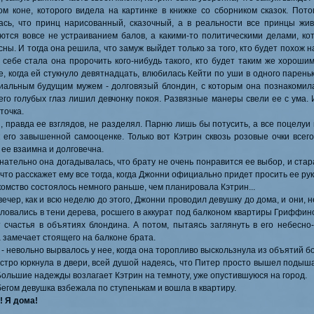
ом коне, которого видела на картинке в книжке со сборником сказок. Потом
Приветствуем доктора
Джордан Рид
на
ась, что принц нарисованный, сказочный, а в реальности все принцы жив
ются вовсе не устраиванием балов, а какими-то политическими делами, ко
22.04.2017
ны. И тогда она решила, что замуж выйдет только за того, кто будет похож н
Приветствуем доктора
Сола Хад
 себе стала она пророчить кого-нибудь такого, кто будет таким же хорошим
, когда ей стукнуло девятнадцать, влюбилась Кейти по уши в одного пареньк
18.04.2017
иальным будущим мужем - долговязый блондин, с которым она познакомила
Рады приветствовать доктора
Эллисо
 его голубых глаз лишил девчонку покоя. Развязные манеры свели ее с ума.
 точка.
15.04.2017
, правда ее взглядов, не разделял. Парню лишь бы потусить, а все поцелуи
Приветствуем
Лиенлан Наоки
на на
к его завышенной самооценке. Только вот Кэтрин сквозь розовые очки всего
ее взаимна и долговечна.
21.03.2017
нательно она догадывалась, что брату не очень понравится ее выбор, и стар
что расскажет ему все тогда, когда Джонни официально придет просить ее рук
Добавлено небольшое техническое новов
здесь
.
омство состоялось немного раньше, чем планировала Кэтрин...
вечер, как и всю неделю до этого, Джонни проводил девушку до дома, и они, 
20.02.2017
еловались в тени дерева, росшего в аккурат под балконом квартиры Гриффино
Нам 7 лет!
т счастья в объятиях блондина. А потом, пытаясь заглянуть в его небесно-
 замечает стоящего на балконе брата.
19.02.2017
- невольно вырвалось у нее, когда она торопливо выскользнула из объятий б
стро юркнула в двери, всей душой надеясь, что Питер просто вышел подыша
Приветствуем мисс
Эрику Валуа
Большие надежды возлагает Кэтрин на темноту, уже опустившуюся на город.
22.01.2017
егом девушка взбежала по ступенькам и вошла в квартиру.
! Я дома!
Рады приветствовать мистера
Ховар