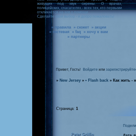
живущих под звук сирены. О врачах,
полицейских, спасателях - всех тех, кто первыми
откликается на зов о помощи.
Сделайте свой выбор - и добро пожаловать!
» правила
» сюжет
» акции
» гостевая
» faq
» хочу к вам
» партнеры
Привет, Гость!
Войдите
или
зарегистрируйте
»
New Jersey
»
• Flash back
»
Как жить - 
Страница:
1
Подели
Peter Griffin
Дата, 