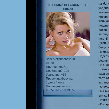
на бел
Вы белый от халата, я – от
убедил
страха
занима
интерес
женихи
позднее
потенц
взгляд
него. И
Джонни
бонус 
любовь 
Подсоз
Зарегистрирован
: 2013-
решив, 
04-20
Но знак
Приглашений:
0
В этот 
Сообщений:
109
часа ц
Уважение:
+16
тает о
Провел на форуме:
взгляда
1 день 4 часа
Последний визит:
- О-оу...
2015-01-17 13:33:55
Она бы
внизу. 
Почти б
- Питер