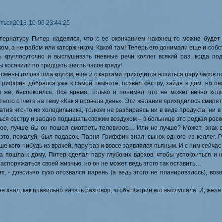
07.01.2017
Приветствуем присоединившихся к нам
Йоха
ться
2013-10-06 23:44:25
Линду Шарп
тернатуру Питер надеялся, что с ее окончанием наконец-то можно будет 
31.12.2016
ком, а не рабом или каторжником. Какой там! Теперь его донимали еще и со
С Новым Годом!
ь круглосуточно и выслушивать гневные речи коллег всякий раз, когда по
 косячили по тридцать шесть часов кряду!
10.12.2016
 смены голова шла кругом, еще и с картами приходится возиться пару часов п
Изменено оформление форума. По
Гриффин добрался уже к самой темноте, позвал сестру, зайдя в дом, но она
о же, беспокоился. Все время. Только и понимал, что не может вечно ход
29.11.2016
тного отчета на тему «Как я провела день». Эти желания приходилось смирят
тив что-то из холодильника, толком не разбираясь ни в виде продукта, ни в
Приветствуем детектива
Антонио Доусон
ься сестру и заодно подышать свежим воздухом – в больнице это редкая роск
22.11.2016
ое, лучше бы он пошел смотреть телевизор… Или не лучше? Может, знак с
 это, пожалуй, был подарок. Парня Гриффин знал: сынок одного из коллег. 
Приветствуем
Летицию Кортес
,
Синтию Эс
нашем проекте.
е кого-нибудь из врачей, пару раз и вовсе заявлялся пьяным. И с ним сейча
а пошла к дому, Питер сделал пару глубоких вдохов, чтобы успокоиться и н
аспоряжаться своей жизнью, но он не может ведь этого так оставить…
ет
, - довольно сухо отозвался парень (а ведь этого не планировалось), воз
е знал, как правильно начать разговор, чтобы Кэтрин его выслушала. И, жела