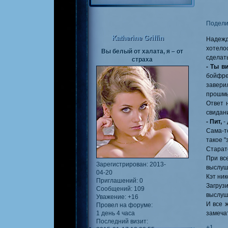
Подели
Katherine Griffin
Надежда
хотело
Вы белый от халата, я – от
сделать
страха
- Ты в
бойфре
завери
прошмы
Ответ 
свидани
- Пит,
- 
Сама-т
такое "
Старат
При вс
Зарегистрирован
: 2013-
выслуши
04-20
Кэт ник
Приглашений:
0
Загруз
Сообщений:
109
выслуш
Уважение:
+16
И все ж
Провел на форуме:
замечат
1 день 4 часа
Последний визит:
+1