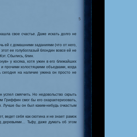
5
нашла свое счастье. Даже искать долго не
чь ей с домашними заданиями (что от него,
 этот ее голубоглазый блондин вовсе ей не
Кэт. Сбылись, блин.
снув» у косяка, хотя ужин в его ближайших
и и прочими холостяцкими объедками, когда
 сегодня на наличие ужина он просто не
н успел смягчить. Но недовольство скрыть
ми Гриффин смог бы его охарактеризовать,
ы. Лучше бы он был каким-нибудь очкастым
, ведет себя как скотина и не знает рамок
од деревьями… Тьфу, даже думать об этом